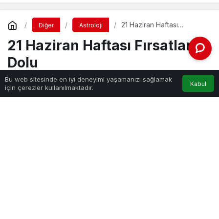
21 Haziran Haftası
Diğer
Astroloji
Fırsatlarla Dolu
21 Haziran Haftası Fırsatlarla
Dolu
Bu web sitesinde en iyi deneyimi yaşamanızı sağlamak
Kabul
için çerezler kullanılmaktadır.
Haber Gezgini
tarafından yayınlandı
20 Haziran 2021, 20:46
yayınlandı
PAYLAŞ
Önümüzdeki 21 Haziran haftası ile tam tersi etkiler
yaşayacağız. Daha olumlu ve pozitif günler
geçireceğiz. Venüs ve Neptün arasındaki güzel