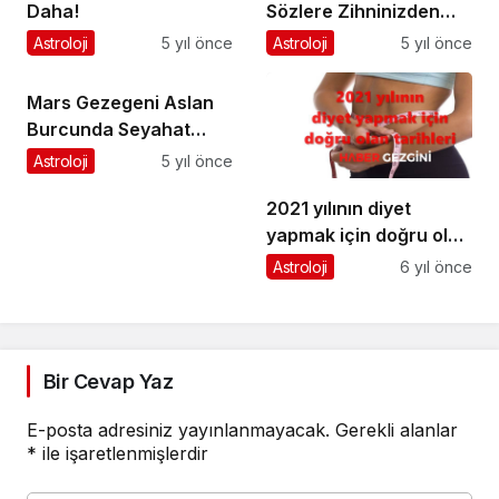
Daha!
Sözlere Zihninizden
Geçenlere Dikkat!
Astroloji
5 yıl önce
Astroloji
5 yıl önce
Mars Gezegeni Aslan
Burcunda Seyahat
Ediyor
Astroloji
5 yıl önce
2021 yılının diyet
yapmak için doğru olan
tarihleri
Astroloji
6 yıl önce
Bir Cevap Yaz
E-posta adresiniz yayınlanmayacak.
Gerekli alanlar
*
ile işaretlenmişlerdir