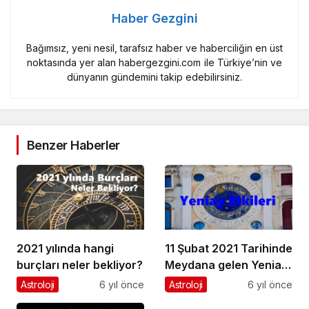
Haber Gezgini
Bağımsız, yeni nesil, tarafsız haber ve haberciliğin en üst
noktasında yer alan habergezgini.com ile Türkiye’nin ve
dünyanın gündemini takip edebilirsiniz.
Benzer Haberler
2021 yılında hangi
11 Şubat 2021 Tarihinde
burçları neler bekliyor?
Meydana gelen Yeniay
Etkileri
Astroloji
6 yıl önce
Astroloji
6 yıl önce