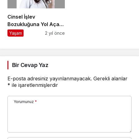
Cinsel İşlev
Bozukluğuna Yol Açan
13 Mit
Yaşam
2 yıl önce
Bir Cevap Yaz
E-posta adresiniz yayınlanmayacak.
Gerekli alanlar
*
ile işaretlenmişlerdir
Yorumunuz
*