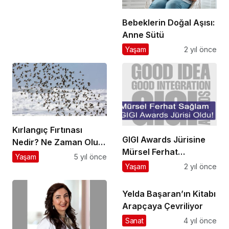
Bebeklerin Doğal Aşısı:
Anne Sütü
Yaşam
2 yıl önce
Kırlangıç Fırtınası
GIGI Awards Jürisine
Nedir? Ne Zaman Olur?
Mürsel Ferhat
Nasıl Yaşanır?
Yaşam
5 yıl önce
Sağlam’dan Katkı!
Yaşam
2 yıl önce
Yelda Başaran’ın Kitabı
Arapçaya Çevriliyor
Sanat
4 yıl önce