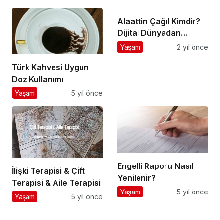
Alaattin Çağıl Kimdir?
Dijital Dünyadan
Profesyonel Hayata
Yaşam
2 yıl önce
Yükseliş!
Türk Kahvesi Uygun
Doz Kullanımı
Yaşam
5 yıl önce
Engelli Raporu Nasıl
İlişki Terapisi & Çift
Yenilenir?
Terapisi & Aile Terapisi
Yaşam
5 yıl önce
Yaşam
5 yıl önce