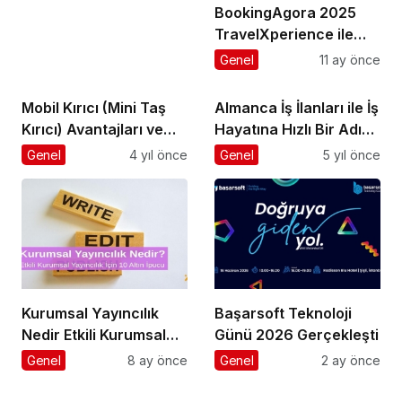
BookingAgora 2025
TravelXperience ile
seyahat sektörü Six
Genel
11 ay önce
Senses Kocataş
Mansions’da bir araya
Mobil Kırıcı (Mini Taş
Almanca İş İlanları ile İş
geldi
Kırıcı) Avantajları ve
Hayatına Hızlı Bir Adım
Fiyatları
Atmak
Genel
4 yıl önce
Genel
5 yıl önce
Kurumsal Yayıncılık
Başarsoft Teknoloji
Nedir Etkili Kurumsal
Günü 2026 Gerçekleşti
Yayıncılık İçin 10 Altın
Genel
8 ay önce
Genel
2 ay önce
Öneri