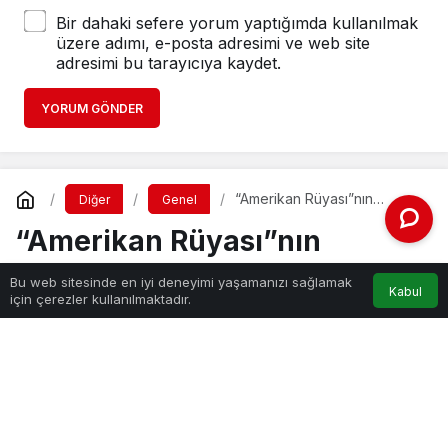
Bir dahaki sefere yorum yaptığımda kullanılmak
üzere adımı, e-posta adresimi ve web site
adresimi bu tarayıcıya kaydet.
YORUM GÖNDER
“Amerikan Rüyası”nın
Diğer
Genel
Dördüncü Bölümü
“Amerikan Rüyası”nın
Dördüncü Bölümü
Bu web sitesinde en iyi deneyimi yaşamanızı sağlamak
Kabul
için çerezler kullanılmaktadır.
Haber Gezgini
tarafından yayınlandı
12 Ağustos 2025, 00:16
yayınlandı