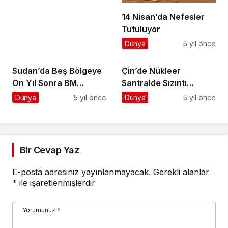
Söyledi
14 Nisan’da Nefesler
Tutuluyor
Dünya
5 yıl önce
Sudan’da Beş Bölgeye
Çin’de Nükleer
On Yıl Sonra BM
Santralde Sızıntı
Yardımı Ulaştı
İddiaları
Dünya
5 yıl önce
Dünya
5 yıl önce
Bir Cevap Yaz
E-posta adresiniz yayınlanmayacak.
Gerekli alanlar
*
ile işaretlenmişlerdir
Yorumunuz
*