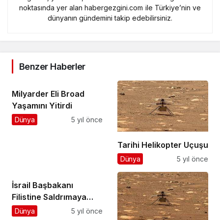
noktasında yer alan habergezgini.com ile Türkiye’nin ve
dünyanın gündemini takip edebilirsiniz.
Benzer Haberler
Milyarder Eli Broad
Yaşamını Yitirdi
Dünya
5 yıl önce
Tarihi Helikopter Uçuşu
Dünya
5 yıl önce
İsrail Başbakanı
Filistine Saldrımaya
Devam Edeceklerini
Dünya
5 yıl önce