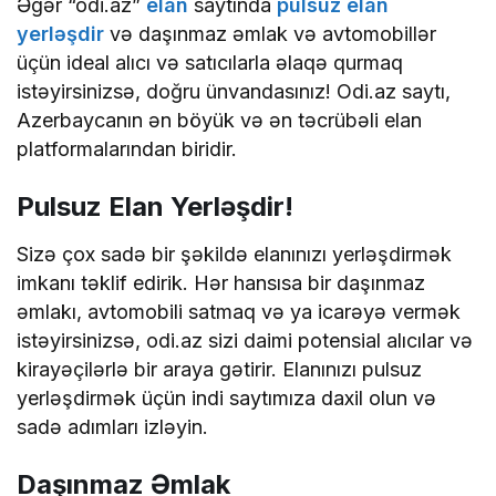
Əgər “odi.az”
elan
saytında
pulsuz elan
yerləşdir
və daşınmaz əmlak və avtomobillər
üçün ideal alıcı və satıcılarla əlaqə qurmaq
istəyirsinizsə, doğru ünvandasınız! Odi.az saytı,
Azerbaycanın ən böyük və ən təcrübəli elan
platformalarından biridir.
Pulsuz Elan Yerləşdir!
Sizə çox sadə bir şəkildə elanınızı yerləşdirmək
imkanı təklif edirik. Hər hansısa bir daşınmaz
əmlakı, avtomobili satmaq və ya icarəyə vermək
istəyirsinizsə, odi.az sizi daimi potensial alıcılar və
kirayəçilərlə bir araya gətirir. Elanınızı pulsuz
yerləşdirmək üçün indi saytımıza daxil olun və
sadə adımları izləyin.
Daşınmaz Əmlak