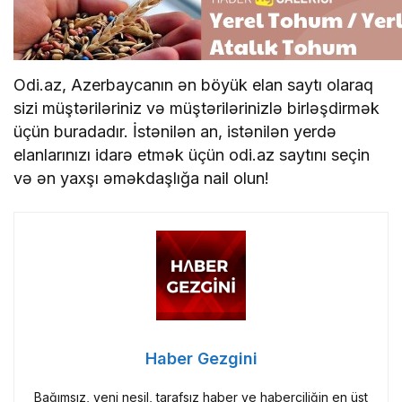
Odi.az, Azerbaycanın ən böyük elan saytı olaraq
sizi müştəriləriniz və müştərilərinizlə birləşdirmək
üçün buradadır. İstənilən an, istənilən yerdə
elanlarınızı idarə etmək üçün odi.az saytını seçin
və ən yaxşı əməkdaşlığa nail olun!
Haber Gezgini
Bağımsız, yeni nesil, tarafsız haber ve haberciliğin en üst