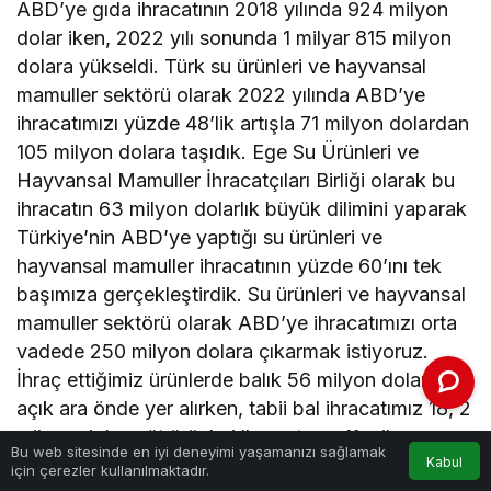
ABD’ye gıda ihracatının 2018 yılında 924 milyon
dolar iken, 2022 yılı sonunda 1 milyar 815 milyon
dolara yükseldi. Türk su ürünleri ve hayvansal
mamuller sektörü olarak 2022 yılında ABD’ye
ihracatımızı yüzde 48’lik artışla 71 milyon dolardan
105 milyon dolara taşıdık. Ege Su Ürünleri ve
Hayvansal Mamuller İhracatçıları Birliği olarak bu
ihracatın 63 milyon dolarlık büyük dilimini yaparak
Türkiye’nin ABD’ye yaptığı su ürünleri ve
hayvansal mamuller ihracatının yüzde 60’ını tek
başımıza gerçekleştirdik. Su ürünleri ve hayvansal
mamuller sektörü olarak ABD’ye ihracatımızı orta
vadede 250 milyon dolara çıkarmak istiyoruz.
İhraç ettiğimiz ürünlerde balık 56 milyon dolarla
açık ara önde yer alırken, tabii bal ihracatımız 18, 2
milyon dolar, süt ürünleri ihracatımız 11 milyon
Bu web sitesinde en iyi deneyimi yaşamanızı sağlamak
Kabul
dolar ve yumurta ihracatımız 5 milyon dolar
için çerezler kullanılmaktadır.