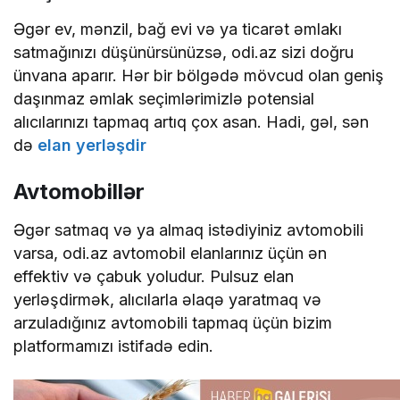
Əgər ev, mənzil, bağ evi və ya ticarət əmlakı
satmağınızı düşünürsünüzsə, odi.az sizi doğru
ünvana aparır. Hər bir bölgədə mövcud olan geniş
daşınmaz əmlak seçimlərimizlə potensial
alıcılarınızı tapmaq artıq çox asan. Hadi, gəl, sən
də
elan yerləşdir
Avtomobillər
Əgər satmaq və ya almaq istədiyiniz avtomobili
varsa, odi.az avtomobil elanlarınız üçün ən
effektiv və çabuk yoludur. Pulsuz elan
yerləşdirmək, alıcılarla əlaqə yaratmaq və
arzuladığınız avtomobili tapmaq üçün bizim
platformamızı istifadə edin.