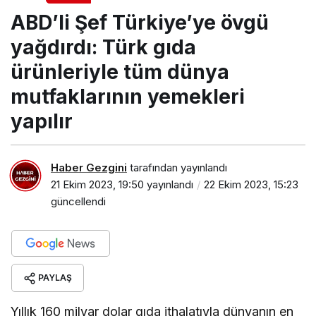
Türk gıda ürünleriyle tüm dünya
ABD’li Şef Türkiye’ye övgü
mutfaklarının yemekleri yapılır
yağdırdı: Türk gıda
ürünleriyle tüm dünya
mutfaklarının yemekleri
yapılır
Haber Gezgini
tarafından yayınlandı
21 Ekim 2023, 19:50
yayınlandı
22 Ekim 2023, 15:23
güncellendi
PAYLAŞ
Yıllık 160 milyar dolar gıda ithalatıyla dünyanın en