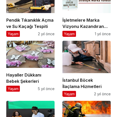
Pendik Tıkanıklık Açma
İşletmelere Marka
ve Su Kaçağı Tespiti
Vizyonu Kazandıran
Kitap: Stratejik Marka
Yaşam
2 yıl önce
Yaşam
1 yıl önce
Yönetimi
Hayaller Dükkanı
İstanbul Böcek
Bebek Şekerleri
İlaçlama Hizmetleri
Yaşam
5 yıl önce
Yaşam
2 yıl önce