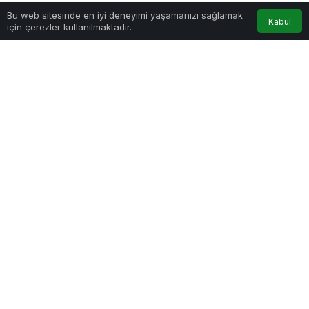
Bu web sitesinde en iyi deneyimi yaşamanızı sağlamak
Kabul
için çerezler kullanılmaktadır.
Haber Gezgini
tarafından yayınlandı
13 Nisan 2021, 16:46
yayınlandı
Ağlamak Orucu Bozar Mı?
PAYLAŞ