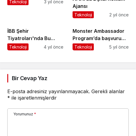
Sezonunda Öğrenciler
Teknoloji
3 yıl önce
Ajansı
ile Buluşuyor
Teknoloji
2 yıl önce
İBB Şehir
Monster Ambassador
Tiyatroları'nda Bu
Program’da başvuru
Hafta (4-8 Ocak 2023)
dönemi devam ediyor!
Teknoloji
4 yıl önce
Teknoloji
5 yıl önce
Bir Cevap Yaz
E-posta adresiniz yayınlanmayacak.
Gerekli alanlar
*
ile işaretlenmişlerdir
Yorumunuz
*