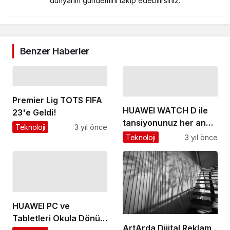
dünyanın gündemini takip edebilirsiniz.
Benzer Haberler
Premier Lig TOTS FIFA
HUAWEI WATCH D ile
23'e Geldi!
tansiyonunuz her an
Teknoloji
3 yıl önce
kontrol altında
Teknoloji
3 yıl önce
HUAWEI PC ve
Tabletleri Okula Dönüş
ArtArda Dijital Reklam