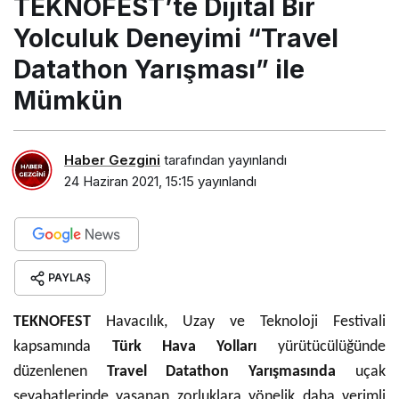
TEKNOFEST’te Dijital Bir
“Travel Datathon
Yarışması” ile Mümkün
Yolculuk Deneyimi “Travel
Datathon Yarışması” ile
Mümkün
Haber Gezgini
tarafından yayınlandı
24 Haziran 2021, 15:15
yayınlandı
PAYLAŞ
TEKNOFEST
Havacılık, Uzay ve Teknoloji Festivali
kapsamında
Türk Hava Yolları
yürütücülüğünde
düzenlenen
Travel Datathon Yarışmasında
uçak
seyahatlerinde yaşanan zorluklara yönelik daha verimli