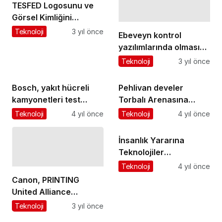
TESFED Logosunu ve
Görsel Kimliğini
Yeniledi!
Teknoloji
3 yıl önce
Ebeveyn kontrol
yazılımlarında olması
gereken beş özellik
Teknoloji
3 yıl önce
Bosch, yakıt hücreli
Pehlivan develer
kamyonetleri test
Torbalı Arenasına
ediyor
inecek
Teknoloji
4 yıl önce
Teknoloji
4 yıl önce
İnsanlık Yararına
Teknolojiler
TEKNOFEST’te
Teknoloji
4 yıl önce
Yarışıyor
Canon, PRINTING
United Alliance
Pinnacle'da 7 ödüle
Teknoloji
3 yıl önce
layık görüldü