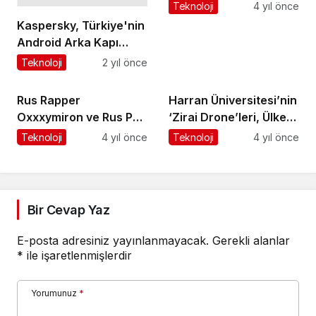
Yine Bir Yenilik: Dijital
Teknoloji
4 yıl önce
Kimlik Doğrulama
Kaspersky, Türkiye'nin
Dönemi Başladı
Android Arka Kapı
Açığı Tambir'den
Teknoloji
2 yıl önce
etkilendiğini duyurdu
Rus Rapper
Harran Üniversitesi’nin
Oxxxymiron ve Rus Pop
‘Zirai Drone’leri, Ülke
Kültürünün Fenomeni
Ekonomisine Büyük
Teknoloji
4 yıl önce
Teknoloji
4 yıl önce
Monetochka'nin
Katkı Sağlayacak
İstanbul Konserleri İçin
Mobilet'te Yerin Hazır
Bir Cevap Yaz
E-posta adresiniz yayınlanmayacak.
Gerekli alanlar
*
ile işaretlenmişlerdir
Yorumunuz
*