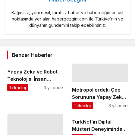
Bağımsız, yeni nesil, tarafsız haber ve haberciliğin en üst
noktasında yer alan habergezgini.com ile Türkiye’nin ve
dünyanın gündemini takip edebilirsiniz.
Benzer Haberler
Yapay Zeka ve Robot
Teknolojisi İnsan
Hayatını Kolaylaştırıyor
Teknoloji
3 yıl önce
Metropollerdeki Çöp
Ancak…! Teknolojik
Sorununa Yapay Zekalı
İşsizlik Tehdidi Kapıda
Çözüm
Teknoloji
3 yıl önce
mı?
TurkNet’in Dijital
Müsteri Deneyiminde