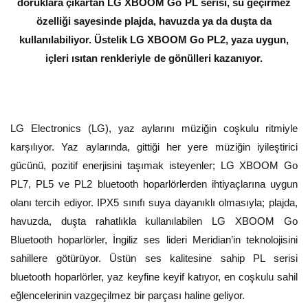
doruklara çıkartan LG XBOOM Go PL serisi, su geçirmez
özelliği sayesinde plajda, havuzda ya da duşta da
kullanılabiliyor. Üstelik LG XBOOM Go PL2, yaza uygun,
içleri ısıtan renkleriyle de gönülleri kazanıyor.
LG Electronics (LG), yaz aylarını müziğin coşkulu ritmiyle
karşılıyor. Yaz aylarında, gittiği her yere müziğin iyileştirici
gücünü, pozitif enerjisini taşımak isteyenler; LG XBOOM Go
PL7, PL5 ve PL2 bluetooth hoparlörlerden ihtiyaçlarına uygun
olanı tercih ediyor. IPX5 sınıfı suya dayanıklı olmasıyla; plajda,
havuzda, duşta rahatlıkla kullanılabilen LG XBOOM Go
Bluetooth hoparlörler, İngiliz ses lideri Meridian’in teknolojisini
sahillere götürüyor. Üstün ses kalitesine sahip PL serisi
bluetooth hoparlörler, yaz keyfine keyif katıyor, en coşkulu sahil
eğlencelerinin vazgeçilmez bir parçası haline geliyor.