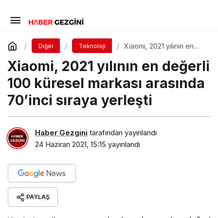
Xiaomi, 2021 yılının en
Diğer
Teknoloji
değerli 100 küresel
Xiaomi, 2021 yılının en değerli
markası arasında 70’inci
sıraya yerleşti
100 küresel markası arasında
70’inci sıraya yerleşti
Haber Gezgini
tarafından yayınlandı
24 Haziran 2021, 15:15
yayınlandı
PAYLAŞ