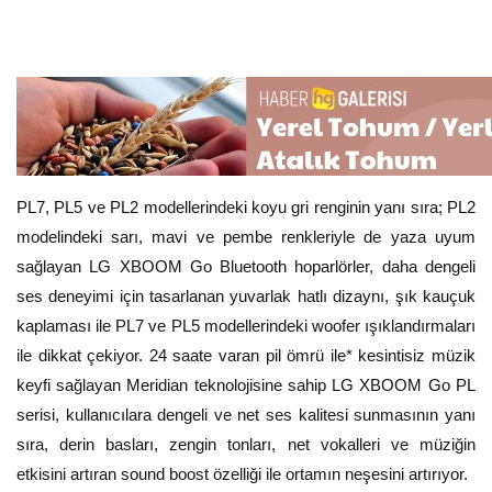
PL7, PL5 ve PL2 modellerindeki koyu gri renginin yanı sıra; PL2
modelindeki sarı, mavi ve pembe renkleriyle de yaza uyum
sağlayan LG XBOOM Go Bluetooth hoparlörler, daha dengeli
ses deneyimi için tasarlanan yuvarlak hatlı dizaynı, şık kauçuk
kaplaması ile PL7 ve PL5 modellerindeki woofer ışıklandırmaları
ile dikkat çekiyor. 24 saate varan pil ömrü ile* kesintisiz müzik
keyfi sağlayan Meridian teknolojisine sahip LG XBOOM Go PL
serisi, kullanıcılara dengeli ve net ses kalitesi sunmasının yanı
sıra, derin basları, zengin tonları, net vokalleri ve müziğin
etkisini artıran sound boost özelliği ile ortamın neşesini artırıyor.