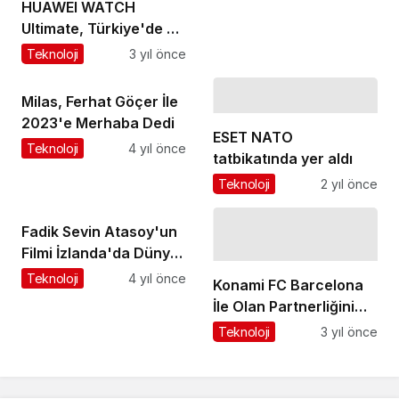
HUAWEI WATCH
Ultimate, Türkiye'de en
hızlı yükselen amiral
Teknoloji
3 yıl önce
gemisi akıllı saat oldu
Milas, Ferhat Göçer İle
2023'e Merhaba Dedi
ESET NATO
Teknoloji
4 yıl önce
tatbikatında yer aldı
Teknoloji
2 yıl önce
Fadik Sevin Atasoy'un
Filmi İzlanda'da Dünya
Prömiyeri Yapıyor
Teknoloji
4 yıl önce
Konami FC Barcelona
İle Olan Partnerliğini
Yeniledi
Teknoloji
3 yıl önce