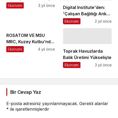
devam ediyor
Ekonomi
3 yıl önce
Digital Institute'den:
'Çalışan Bağlılığı Anketi
Kılavuzu'
Ekonomi
2 yıl önce
ROSATOM VE MSU
MRC, Kuzey Kutbu’nda
Çevre İzleme Alanında
Ekonomi
4 yıl önce
Toprak Havuzlarda
İş Birliği Anlaşması
Balık Üretimi Yükselişte
İmzaladı
Ekonomi
3 yıl önce
Bir Cevap Yaz
E-posta adresiniz yayınlanmayacak.
Gerekli alanlar
*
ile işaretlenmişlerdir