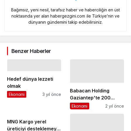
Bağımsız, yeni nesil, tarafsız haber ve haberciliğin en üst
noktasında yer alan habergezgini.com ile Türkiye’nin ve
dünyanın gündemini takip edebilirsiniz.
Benzer Haberler
Hedef dünya lezzeti
olmak
Babacan Holding
Ekonomi
3 yıl önce
Gaziantep'te 200
kişilik barınma
Ekonomi
2 yıl önce
ihtiyacını karşıladı
MNG Kargo yerel
üreticiyi desteklemeye