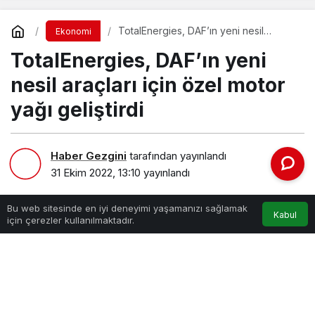
TotalEnergies, DAF’ın yeni nesil
Ekonomi
araçları için özel motor yağı geliştirdi
TotalEnergies, DAF’ın yeni
nesil araçları için özel motor
yağı geliştirdi
Haber Gezgini
tarafından yayınlandı
31 Ekim 2022, 13:10
yayınlandı
Bu web sitesinde en iyi deneyimi yaşamanızı sağlamak
Kabul
için çerezler kullanılmaktadır.
PAYLAŞ
TotalEnergies Madeni Yağlar, dünyanın önde gelen
otomobil ve ticari araç üreticisi DAF ile 20 yılı aşan iş