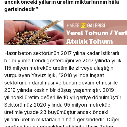
ancak önceki yılların üretim miktarlarının hâlâ
gerisindedir”
Hazır beton sektörünün 2017 yılına kadar istikrarlı
bir büyüme trendi gösterdiğini ve 2017 yılında yıllık
115 milyon metreküp üretim ile zirveye ulaştığını
vurgulayan Yavuz Işık, “2018 yılında inşaat
sektörünün daralması ve bunun devam etmesi ile
2019 yılında keskin bir düşüş yaşanmıştır. 2019
yılındaki üretim değeri ile 10 yıl geriye dönülmüştür.
Sektörümüz 2020 yılında 95 milyon metreküp
üretimle yüzde 23 büyümüştür ancak önceki
yılların üretim miktarlarının hâlâ gerisindedir. Diğer
taraftan her ay gerçekleştirdiğimiz Hazır Beton