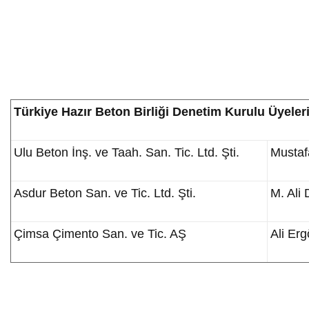
Türkiye Hazır Beton Birliği Denetim Kurulu Üyeler
Ulu Beton İnş. ve Taah. San. Tic. Ltd. Şti.
Mustaf
Asdur Beton San. ve Tic. Ltd. Şti.
M. Ali
Çimsa Çimento San. ve Tic. AŞ
Ali Erg