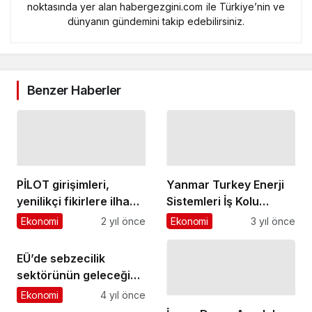
noktasında yer alan habergezgini.com ile Türkiye’nin ve
dünyanın gündemini takip edebilirsiniz.
Benzer Haberler
PİLOT girişimleri,
Yanmar Turkey Enerji
yenilikçi fikirlere ilham
Sistemleri İş Kolu
veren Stanford
Direktörlüğü'ne
Ekonomi
2 yıl önce
Ekonomi
3 yıl önce
Üniversitesi'nde!
Yıldırım Vehbi Keskin
atandı
EÜ’de sebzecilik
sektörünün geleceği
konuşuldu
Ekonomi
4 yıl önce