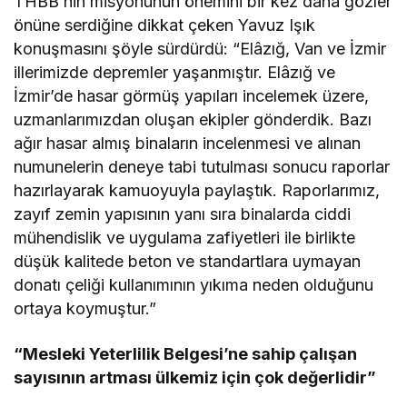
THBB’nin misyonunun önemini bir kez daha gözler
önüne serdiğine dikkat çeken Yavuz Işık
konuşmasını şöyle sürdürdü: “Elâzığ, Van ve İzmir
illerimizde depremler yaşanmıştır. Elâzığ ve
İzmir’de hasar görmüş yapıları incelemek üzere,
uzmanlarımızdan oluşan ekipler gönderdik. Bazı
ağır hasar almış binaların incelenmesi ve alınan
numunelerin deneye tabi tutulması sonucu raporlar
hazırlayarak kamuoyuyla paylaştık. Raporlarımız,
zayıf zemin yapısının yanı sıra binalarda ciddi
mühendislik ve uygulama zafiyetleri ile birlikte
düşük kalitede beton ve standartlara uymayan
donatı çeliği kullanımının yıkıma neden olduğunu
ortaya koymuştur.”
“Mesleki Yeterlilik Belgesi’ne sahip çalışan
sayısının artması ülkemiz için çok değerlidir”