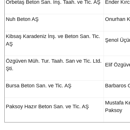
Orbetaş Beton San. İnş. Taah. ve Tic. AŞ
Ender Kır
Nuh Beton AŞ
Onurhan K
Kibsaş Karadeniz İnş. ve Beton San. Tic.
Şenol Üçü
AŞ
Özgüven Müh. Tur. Taah. San ve Tic. Ltd.
Elif Özgüv
Şti.
Bursa Beton San. ve Tic. AŞ
Barbaros 
Mustafa K
Paksoy Hazır Beton San. ve Tic. AŞ
Paksoy