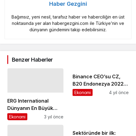
Haber Gezgini
Bağımsız, yeni nesil, tarafsız haber ve haberciliğin en üst
noktasında yer alan habergezgini.com ile Türkiye’nin ve
dünyanın gündemini takip edebilirsiniz.
Benzer Haberler
Binance CEO’su CZ,
B20 Endonezya 2022
Zirvesinde:
Ekonomi
4 yıl önce
Endüstrideki tüm
ERG International
oyuncular kullanıcıları
Dünyanın En Büyük
koruma sorumluluğunu
250 Müteahhitlik
Ekonomi
3 yıl önce
üstlenmeli
Şirketi Arasında Yerini
Aldı
Sektöründe bir ilk: