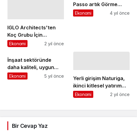
Passo artık Görme
Engelsiz Marka
Ekonomi
4 yıl önce
IGLO Architects'ten
Koç Grubu İçin
Sürdürülebilir Tasarım:
Ekonomi
2 yıl önce
Arçelik Content Studio
İnşaat sektöründe
daha kaliteli, uygun
fiyatlı ve verimli enerji
Ekonomi
5 yıl önce
Yerli girişim Naturiga,
mümkün
ikinci kitlesel yatırım
turunu başlattı
Ekonomi
2 yıl önce
Bir Cevap Yaz