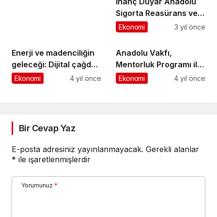
İnanç Duyar Anadolu
Sigorta Reasürans ve
Satın Alma
Ekonomi
3 yıl önce
Koordinatörü Oldu
Enerji ve madenciliğin
Anadolu Vakfı,
geleceği: Dijital çağda
Mentorluk Programı ile
üretim nasıl daha
gençleri iş dünyasına
Ekonomi
4 yıl önce
Ekonomi
4 yıl önce
güvenilir, sürdürülebilir
hazırlıyor
ve ekonomik olabilir
Bir Cevap Yaz
E-posta adresiniz yayınlanmayacak.
Gerekli alanlar
*
ile işaretlenmişlerdir
Yorumunuz
*