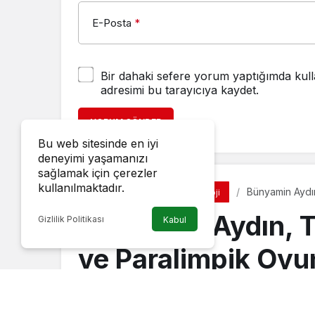
E-Posta
*
Bir dahaki sefere yorum yaptığımda kull
adresimi bu tarayıcıya kaydet.
YORUM GÖNDER
Bu web sitesinde en iyi
deneyimi yaşamanızı
sağlamak için çerezler
kullanılmaktadır.
Bünyamin Aydın
Diğer
Teknoloji
koleksiyonunu 
Bünyamin Aydın, 
Gizlilik Politikası
Kabul
ve Paralimpik Oyun
koleksiyonunu tas