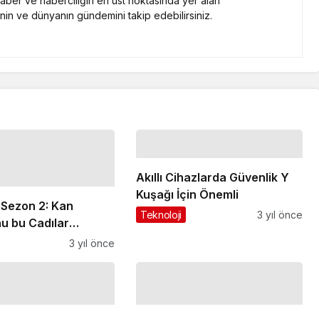
 haber ve haberciliğin en üst noktasında yer alan
nin ve dünyanın gündemini takip edebilirsiniz.
Akıllı Cihazlarda Güvenlik Y
Kuşağı İçin Önemli
 Sezon 2: Kan
Teknoloji
3 yıl önce
u bu Cadılar
nda oynamanız
3 yıl önce
beş neden