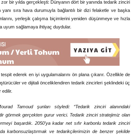
r bir yılda gerçekleşti: Dünyanın dört bir yanında tedarik zinciri
n yanı sıra hava durumuyla bağlantılı bir dizi felaketle ve başka
nlarını, yerleşik çalışma biçimlerini yeniden düşünmeye ve hızla
da uyum sağlamaya ihtiyaç duydular.
ini tespit ederek en iyi uygulamalarını ön plana çıkarır. Özellikle de
ürücüler ve dijitali önceliklendiren tedarik zincirleri şeklindeki üç
edilir.
Mourad Tamoud şunları söyledi: “Tedarik zinciri alanındaki
 görmek gerçekten gurur verici. Tedarik zinciri stratejimiz olan
rmeyi başardık. 2050’ya kadar net sıfır karbonlu tedarik zinciri
da karbonsuzlaştırmak ve tedarikçilerimizin de benzer şekilde