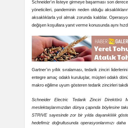
Schneider'ın listeye girmeye başarması son derece zo
yöneticileri, pandeminin neden olduğu aksaklıkları
aksaklıklarla yol almak zorunda kaldılar. Operasyo
değişen koşullara yanıt verme konusunda aynı hız
Gartner’ın yıllık sıralaması, tedarik zinciri liderler
entegre amaç odaklı kuruluşlar, müşteri odaklı dönüşt
makro eğilime uyum gösteren tedarik zincirleri takdir 
Schneider Electric Tedarik Zinciri Direktörü 
meslektaşlarımızdan dünya çapında böylesine takdir
STRIVE sayesinde zor bir yılda dayanıklılık göste
hedefimiz doğrultusunda operasyonlarımızı daha 