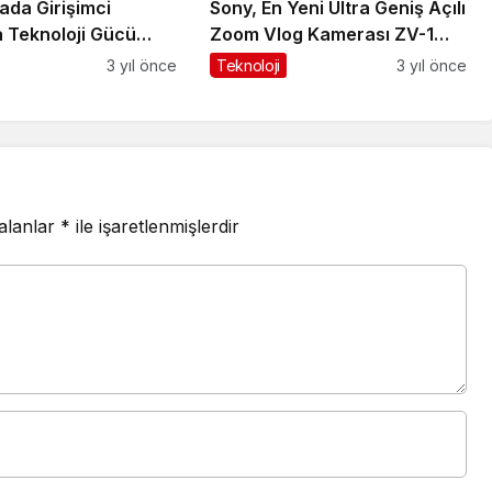
ada Girişimci
Sony, En Yeni Ultra Geniş Açılı
a Teknoloji Gücü
Zoom Vlog Kamerası ZV-1
. yılını kutluyor
II'yi Duyurdu
3 yıl önce
Teknoloji
3 yıl önce
 alanlar
*
ile işaretlenmişlerdir