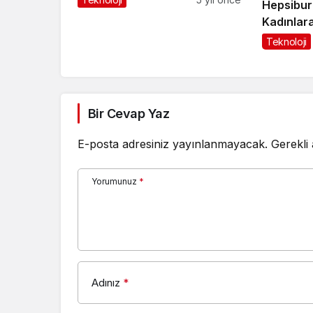
Hepsibur
Beğeniye Sunuyor
Kadınlar
programı 7
Teknoloji
Bir Cevap Yaz
E-posta adresiniz yayınlanmayacak.
Gerekli
Yorumunuz
*
Adınız
*