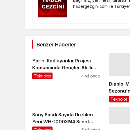
Bağımsız, yeni nesil, tarafsız
habergezgini.com ile Türkiye’
Benzer Haberler
Yarını Kodlayanlar Projesi
Kapsamında Gençler Akıllı
Şehirler İçin Fikir Üretti
Teknoloji
4 yıl önce
Diablo IV
Sezonu'n
Bayramı'
Teknoloji
gereken 
Sony Sınırlı Sayıda Üretilen
Yeni WH-1000XM4 Silent
White Kablosuz Kulaklığı
Teknoloji
5 yıl önce