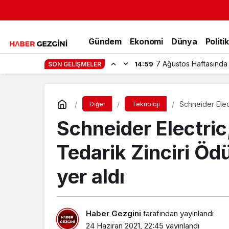
Gündem
Ekonomi
Dünya
Politi
7 Ağustos Haftasında
14:59
SON GELIŞMELER
Schneider Elect
Diğer
Teknoloji
sırada yer aldı
Schneider Electric,
Tedarik Zinciri Öd
yer aldı
Haber Gezgini
tarafından yayınlandı
24 Haziran 2021, 22:45
yayınlandı