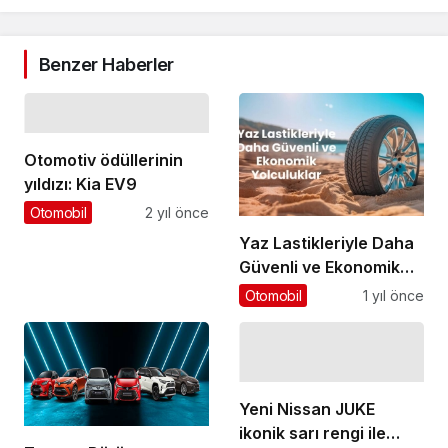
Benzer Haberler
Otomotiv ödüllerinin
yıldızı: Kia EV9
Otomobil
2 yıl önce
Yaz Lastikleriyle Daha
Güvenli ve Ekonomik
Yolculuklar
Otomobil
1 yıl önce
Yeni Nissan JUKE
ikonik sarı rengi ile