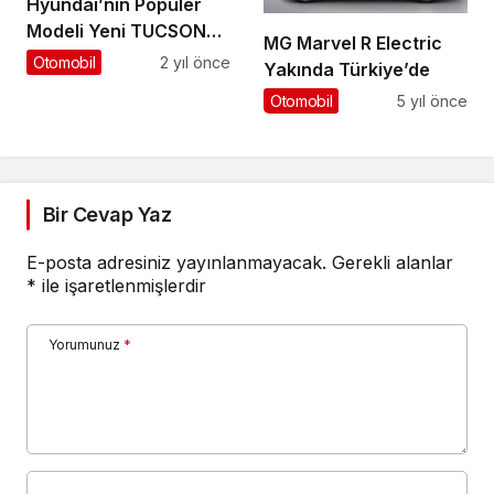
Hyundai’nin Popüler
Modeli Yeni TUCSON
MG Marvel R Electric
Satışa Sunuldu
Otomobil
2 yıl önce
Yakında Türkiye’de
Otomobil
5 yıl önce
Bir Cevap Yaz
E-posta adresiniz yayınlanmayacak.
Gerekli alanlar
*
ile işaretlenmişlerdir
Yorumunuz
*