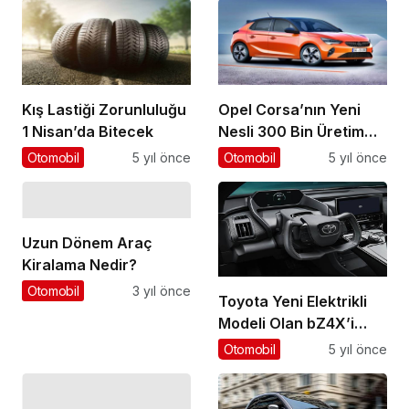
Kış Lastiği Zorunluluğu
Opel Corsa’nın Yeni
1 Nisan’da Bitecek
Nesli 300 Bin Üretim
Barajını Aştı
Otomobil
5 yıl önce
Otomobil
5 yıl önce
Uzun Dönem Araç
Kiralama Nedir?
Otomobil
3 yıl önce
Toyota Yeni Elektrikli
Modeli Olan bZ4X’i
Tanıttı
Otomobil
5 yıl önce