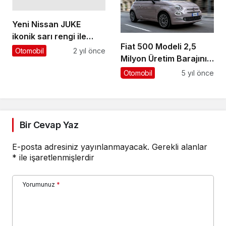
Yeni Nissan JUKE
ikonik sarı rengi ile
Fiat 500 Modeli 2,5
Türkiye’de!
Otomobil
2 yıl önce
Milyon Üretim Barajını
Aştı
Otomobil
5 yıl önce
Bir Cevap Yaz
E-posta adresiniz yayınlanmayacak.
Gerekli alanlar
*
ile işaretlenmişlerdir
Yorumunuz
*