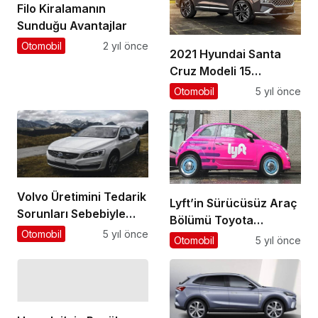
Filo Kiralamanın
Sunduğu Avantajlar
Otomobil
2 yıl önce
2021 Hyundai Santa
Cruz Modeli 15
Nisan’da Geliyor
Otomobil
5 yıl önce
Volvo Üretimini Tedarik
Lyft’in Sürücüsüz Araç
Sorunları Sebebiyle
Bölümü Toyota
Durduruyor
Otomobil
5 yıl önce
Tarafından Alındı
Otomobil
5 yıl önce