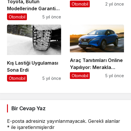
Toyota, Bütün
Türkiye’de!
Otomobil
2 yıl önce
Modellerinde Garanti
Süresini Uzattı
Otomobil
5 yıl önce
Araç Tanıtımları Online
Kış Lastiği Uygulaması
Yapılıyor: Merakla
Sona Erdi
Beklenen Modeller
Otomobil
5 yıl önce
Otomobil
5 yıl önce
Piyasada
Bir Cevap Yaz
E-posta adresiniz yayınlanmayacak.
Gerekli alanlar
*
ile işaretlenmişlerdir