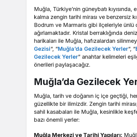
Muğla, Türkiye’nin güneybatı kıyısında, e
kalma zengin tarihi mirası ve benzersiz kıyı
Bodrum ve Marmaris gibi ilçeleriyle ünlü o
ağırlamaktadır. Kristal berraklığında denizi,
harikaları ile Muğla, hafızalardan silinme
Gezisi
“, “
Muğla’da Gezilecek Yerler
“, “
Gezilecek Yerler
” anahtar kelimeleri eşl
önerileri paylaşacağız.
Muğla’da Gezilecek Yer
Muğla, tarih ve doğanın iç içe geçtiği, he
güzellikte bir ilimizdir. Zengin tarihi mira
sahil kasabaları ile Muğla, kesinlikle keş
bazı önemli yerler:
Muğla Merkezi ve Tarihi Yapıları:
Muğla