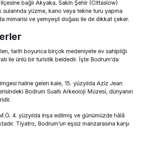
ilçesine bağlı Akyaka, Sakin Şehir (Cittaslow)
ak sularında yüzme, kano veya tekne turu yapma
da mimarisi ve yemyeşil doğası ile de dikkat çeker.
erler
ilen, tarih boyunca birçok medeniyete ev sahipliği
tı ile ünlü bir turistik beldedir. İşte Bodrum’da
mgesi haline gelen kale, 15. yüzyılda Aziz Jean
içerisindeki Bodrum Sualtı Arkeoloji Müzesi, dünyanın
idir.
.Ö. 4. yüzyılda inşa edilmiş ve günümüzde hâlâ
aktadır. Tiyatro, Bodrum’un eşsiz manzarasına karşı