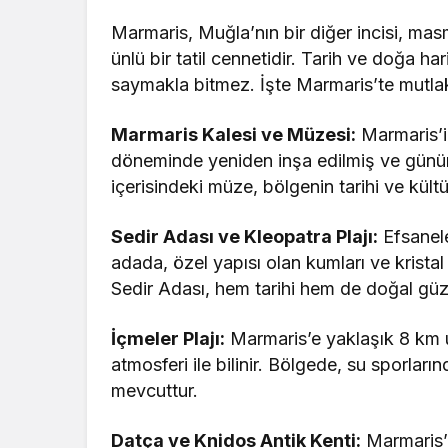
Marmaris, Muğla’nın bir diğer incisi, masm
ünlü bir tatil cennetidir. Tarih ve doğa h
saymakla bitmez. İşte Marmaris’te mutlak
Marmaris Kalesi ve Müzesi:
Marmaris’in
döneminde yeniden inşa edilmiş ve günü
içerisindeki müze, bölgenin tarihi ve kültür
Sedir Adası ve Kleopatra Plajı:
Efsanele
adada, özel yapısı olan kumları ve kristal
Sedir Adası, hem tarihi hem de doğal güzell
İçmeler Plajı:
Marmaris’e yaklaşık 8 km uz
atmosferi ile bilinir. Bölgede, su sporla
mevcuttur.
Datça ve Knidos Antik Kenti:
Marmaris’t