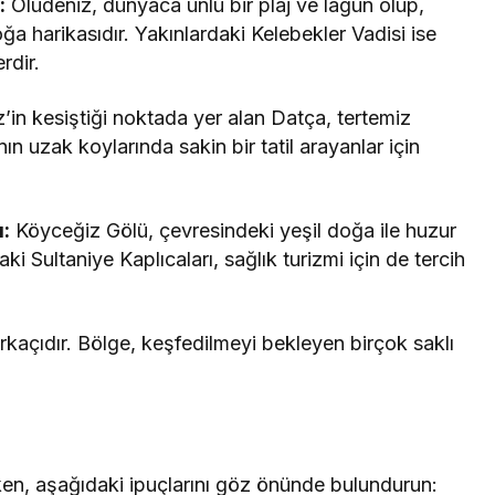
:
Ölüdeniz, dünyaca ünlü bir plaj ve lagün olup,
ğa harikasıdır. Yakınlardaki Kelebekler Vadisi ise
rdir.
in kesiştiği noktada yer alan Datça, tertemiz
’nın uzak koylarında sakin bir tatil arayanlar için
ı:
Köyceğiz Gölü, çevresindeki yeşil doğa ile huzur
ki Sultaniye Kaplıcaları, sağlık turizmi için de tercih
rkaçıdır. Bölge, keşfedilmeyi bekleyen birçok saklı
rken, aşağıdaki ipuçlarını göz önünde bulundurun: