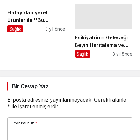
Hatay'dan yerel
ürünler ile ''Bu
Ramazan, bereketi
Sağlık
3 yıl önce
paylaşmanın tam
Psikiyatrinin Geleceği
zamanı'', Hatay Beyaz
Beyin Haritalama ve
Balkabağı ile Zencefilli
Kişiselleştirilmiş
Sağlık
3 yıl önce
Balkabağı Çorbası
İlaçlarda
tarifi
Bir Cevap Yaz
E-posta adresiniz yayınlanmayacak.
Gerekli alanlar
*
ile işaretlenmişlerdir
Yorumunuz
*