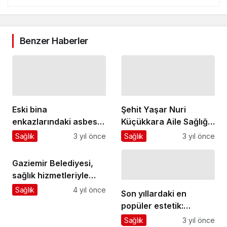
Benzer Haberler
Eski bina
Şehit Yaşar Nuri
enkazlarındaki asbest
Küçükkara Aile Sağlığı
lifleri akciğer
Merkezi törenle açıldı
Sağlık
3 yıl önce
Sağlık
3 yıl önce
kanserine neden
olabilir
Gaziemir Belediyesi,
sağlık hizmetleriyle
fark yaratıyor
Sağlık
4 yıl önce
Son yıllardaki en
popüler estetik:
Blefaroplasti
Sağlık
3 yıl önce