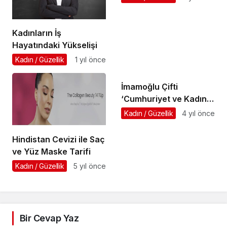
Kadınların İş
Hayatındaki Yükselişi
Kadın / Güzellik
1 yıl önce
İmamoğlu Çifti
‘Cumhuriyet ve Kadın”
Etkinliğinde Konuştu
Kadın / Güzellik
4 yıl önce
Hindistan Cevizi ile Saç
ve Yüz Maske Tarifi
Kadın / Güzellik
5 yıl önce
Bir Cevap Yaz