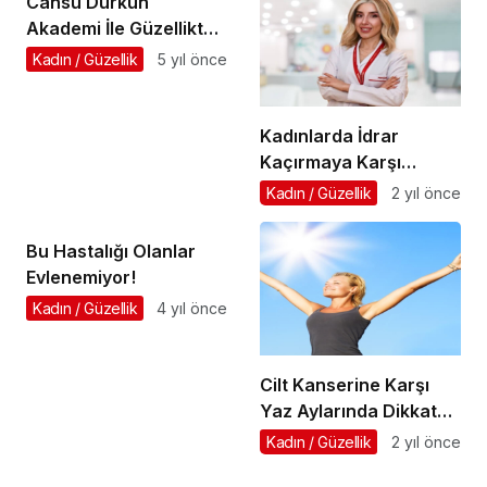
Cansu Durkun
Akademi İle Güzellikte
Profesyonel Olmak
Kadın / Güzellik
5 yıl önce
Kadınlarda İdrar
Kaçırmaya Karşı
Önemli Tavsiyeler
Kadın / Güzellik
2 yıl önce
Bu Hastalığı Olanlar
Evlenemiyor!
Kadın / Güzellik
4 yıl önce
Cilt Kanserine Karşı
Yaz Aylarında Dikkat
Edilmesi Gerekenler
Kadın / Güzellik
2 yıl önce