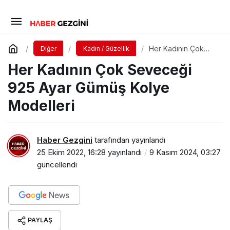
Her Kadının Çok
Diğer
Kadın / Güzellik
Seveceği 925 Ayar
Her Kadının Çok Seveceği
Gümüş Kolye
Modelleri
925 Ayar Gümüş Kolye
Modelleri
Haber Gezgini
tarafından yayınlandı
25 Ekim 2022, 16:28
yayınlandı
9 Kasım 2024, 03:27
güncellendi
PAYLAŞ