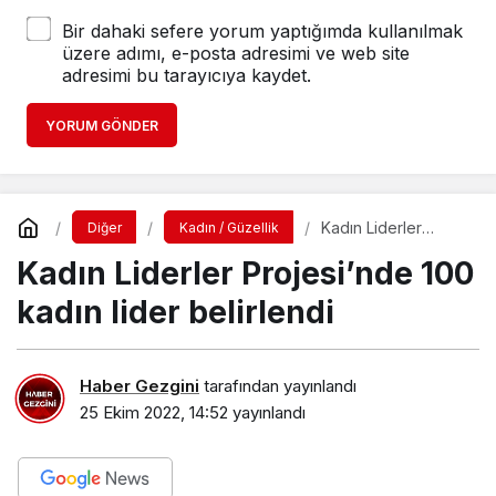
Bir dahaki sefere yorum yaptığımda kullanılmak
üzere adımı, e-posta adresimi ve web site
adresimi bu tarayıcıya kaydet.
YORUM GÖNDER
Kadın Liderler
Diğer
Kadın / Güzellik
Projesi’nde 100
Kadın Liderler Projesi’nde 100
kadın lider
belirlendi
kadın lider belirlendi
Haber Gezgini
tarafından yayınlandı
25 Ekim 2022, 14:52
yayınlandı