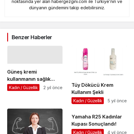
noktasında yer alan habergezgini.com ile Türkiye’nin ve
dünyanın gündemini takip edebilirsiniz.
Benzer Haberler
Güneş kremi
kullanmanın sağlık
Tüy Dökücü Krem
açısından önemi
Kadın / Güzellik
2 yıl önce
Kullanım Şekli
Kadın / Güzellik
5 yıl önce
Yamaha R25 Kadınlar
Kupası Sonuçlandı!
Kadın / Güzellik
4 yıl önce