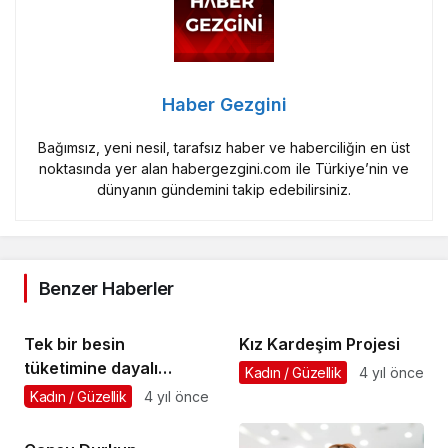
Haber Gezgini
Bağımsız, yeni nesil, tarafsız haber ve haberciliğin en üst
noktasında yer alan habergezgini.com ile Türkiye’nin ve
dünyanın gündemini takip edebilirsiniz.
Benzer Haberler
Tek bir besin
Kız Kardeşim Projesi
tüketimine dayalı
Kadın / Güzellik
4 yıl önce
diyetler
Kadın / Güzellik
4 yıl önce