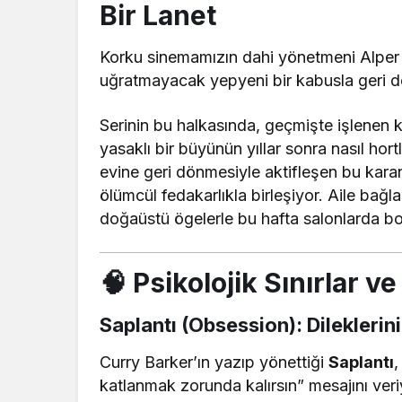
Bir Lanet
Korku sinemamızın dahi yönetmeni Alper Me
uğratmayacak yepyeni bir kabusla geri 
Serinin bu halkasında, geçmişte işlenen 
yasaklı bir büyünün yıllar sonra nasıl hor
evine geri dönmesiyle aktifleşen bu karan
ölümcül fedakarlıkla birleşiyor. Aile bağ
doğaüstü ögelerle bu hafta salonlarda bolc
🧠 Psikolojik Sınırlar ve 
Saplantı (Obsession): Dileklerini
Curry Barker’ın yazıp yönettiği
Saplantı
,
katlanmak zorunda kalırsın” mesajını veri