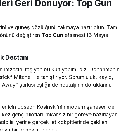
eri Geri Dönüyor: Top Gun
etini ve güneş gözlüğünü takmaya hazır olun. Tam
yönünü değiştiren
Top Gun
efsanesi 13 Mayıs
ık Destanı
n imzasını taşıyan bu kült yapım, bizi Donanmanın
ick” Mitchell ile tanıştırıyor. Sorumluluk, kayıp,
way” şarkısı eşliğinde nostaljinin doruklarına
ler için Joseph Kosinski’nin modern şaheseri de
kez genç pilotları imkansız bir göreve hazırlayan
lojisi yerine gerçek jet kokpitlerinde çekilen
ayrı bir deneyim olacak.