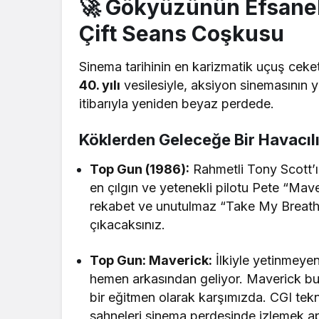
🚀 Gökyüzünün Efsanel
Çift Seans Coşkusu
Sinema tarihinin en karizmatik uçuş cek
40. yılı
vesilesiyle, aksiyon sinemasının 
itibarıyla yeniden beyaz perdede.
Köklerden Geleceğe Bir Havacıl
Top Gun (1986):
Rahmetli Tony Scott’ı
en çılgın ve yetenekli pilotu Pete “Maver
rekabet ve unutulmaz “Take My Breath A
çıkacaksınız.
Top Gun: Maverick:
İlkiyle yetinmeyen
hemen arkasından geliyor. Maverick bu 
bir eğitmen olarak karşımızda. CGI tekno
sahneleri sinema perdesinde izlemek ap