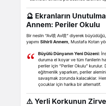
🔮 Ekranların Unutulma
Annem: Periler Okulu
Bir neslin “Av噴 Av噴” diyerek büyüdüğü, t
yapımı
Sihirli Annem
, Mustafa Kotan yö
Büyülü Dünyanın Yeni Düzeni:
İns
duruma el koyar ve tüm fanilerin h
periler için “Periler Okulu” kurulu
eğitmenlik yaparken, periler alemin
savaşmak zorunda kalacaklar. Hem 
çocuklar için harika bir alternatif.
⚠️ Yerli Korkunun Zirve