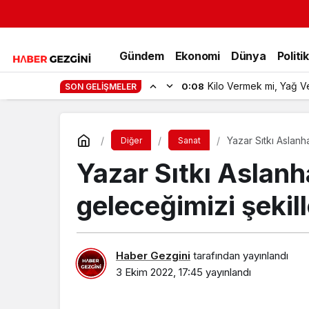
Gündem
Ekonomi
Dünya
Politi
Kilo Vermek mi, Yağ V
0:08
SON GELIŞMELER
Yazar Sıtkı Aslanha
Diğer
Sanat
Yazar Sıtkı Aslanh
geleceğimizi şekill
Haber Gezgini
tarafından yayınlandı
3 Ekim 2022, 17:45
yayınlandı