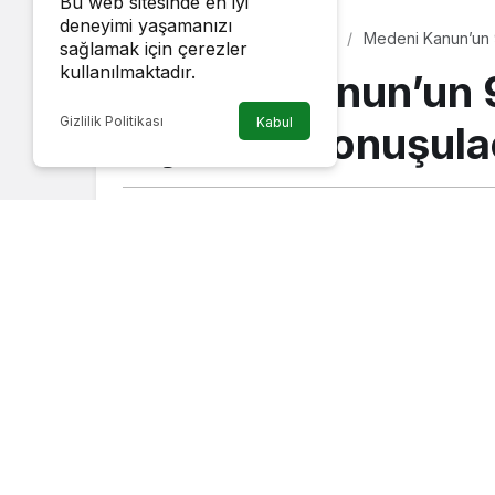
Bu web sitesinde en iyi
deneyimi yaşamanızı
Medeni Kanun’un 9
Diğer
Sanat
sağlamak için çerezler
kullanılmaktadır.
Medeni Kanun’un 9
Gizlilik Politikası
Kabul
Siyaset” konuşul
Haber Gezgini
tarafından yayınlandı
3 Ekim 2022, 17:45
yayınlandı
Medeni Kanun’un 96. Yılı sebebiyle 4 Eki
ve Siyaset” Konulu bir panel düzenleniy
tarafından düzenlenecek panelde katılımc
konuşacak.