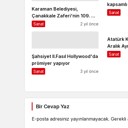
kapsamlı 
Karaman Belediyesi,
Sinema M
Sanat
Çanakkale Zaferi'nin 109. Yılı
münasebetiyle 18 Mart'ta
Sanat
2 yıl önce
ücretsiz tiyatro etkinliği
düzenliyor
Atatürk 
Aralık Ayı
Sanat
Şahsiyet II.Fasıl Hollywood'da
prömiyer yapıyor
Sanat
3 yıl önce
Bir Cevap Yaz
E-posta adresiniz yayınlanmayacak.
Gerekli