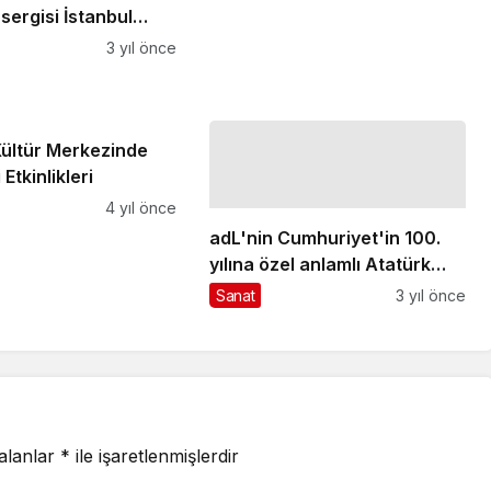
sergisi İstanbul
üzesi'nde
3 yıl önce
Kültür Merkezinde
 Etkinlikleri
4 yıl önce
adL'nin Cumhuriyet'in 100.
yılına özel anlamlı Atatürk
portresi 30 ekim'e kadar
Sanat
3 yıl önce
istinyepark'ta sergilenecek
 alanlar
*
ile işaretlenmişlerdir