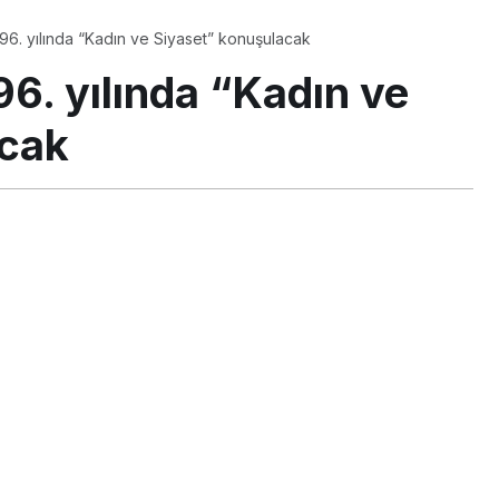
6. yılında “Kadın ve Siyaset” konuşulacak
6. yılında “Kadın ve
acak
PAYLAŞ
m Salı günü Türkan Saylan Kültür Merkezi’nde “Kadın
or. Sosyal Demokrasi Derneği ve İzmir Kent Konseyi
ılar kadın, siyaset ve demokrasi kavramları üzerine