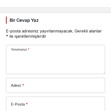
E-posta adresiniz yayınlanmayacak.
Gerekli alanlar
*
ile işaretlenmişlerdir
Yorumunuz
*
Adınız
*
E-Posta
*
Bir dahaki sefere yorum yaptığımda kullanılmak
üzere adımı, e-posta adresimi ve web site
adresimi bu tarayıcıya kaydet.