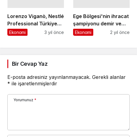
ihracatçılarının 2024
atandı
yılı ihracat hedefi 2,2
milyar dolar
Bir Cevap Yaz
E-posta adresiniz yayınlanmayacak.
Gerekli alanlar
*
ile işaretlenmişlerdir
Yorumunuz
*
Adınız
*
E-Posta
*