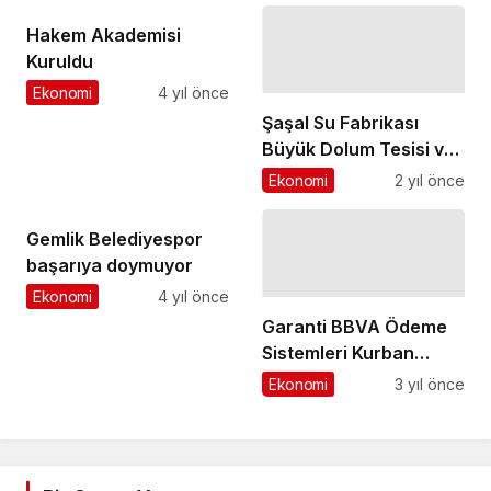
Hakem Akademisi
Kuruldu
Ekonomi
4 yıl önce
Şaşal Su Fabrikası
Büyük Dolum Tesisi ve
Şaşal Müzesi 19
Ekonomi
2 yıl önce
Mart'ta açılıyor
Gemlik Belediyespor
başarıya doymuyor
Ekonomi
4 yıl önce
Garanti BBVA Ödeme
Sistemleri Kurban
Bayramı Alışveriş
Ekonomi
3 yıl önce
İstatistikleri