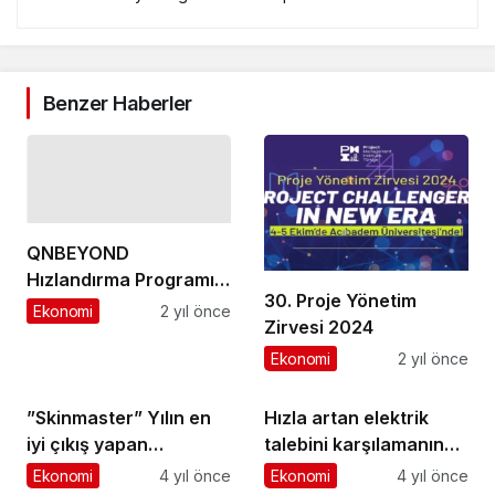
Benzer Haberler
QNBEYOND
Hızlandırma Programı
30. Proje Yönetim
6.Dönem Başvuruları
Ekonomi
2 yıl önce
Zirvesi 2024
Açıldı
Ekonomi
2 yıl önce
”Skinmaster” Yılın en
Hızla artan elektrik
iyi çıkış yapan
talebini karşılamanın
Kozmetik Markası oldu!
yolu hücresel
Ekonomi
4 yıl önce
Ekonomi
4 yıl önce