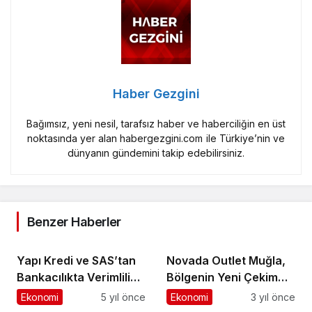
Haber Gezgini
Bağımsız, yeni nesil, tarafsız haber ve haberciliğin en üst
noktasında yer alan habergezgini.com ile Türkiye’nin ve
dünyanın gündemini takip edebilirsiniz.
Benzer Haberler
Yapı Kredi ve SAS’tan
Novada Outlet Muğla,
Bankacılıkta Verimliliği
Bölgenin Yeni Çekim
Artıran Örnek Proje
Merkezi Olacak
Ekonomi
5 yıl önce
Ekonomi
3 yıl önce