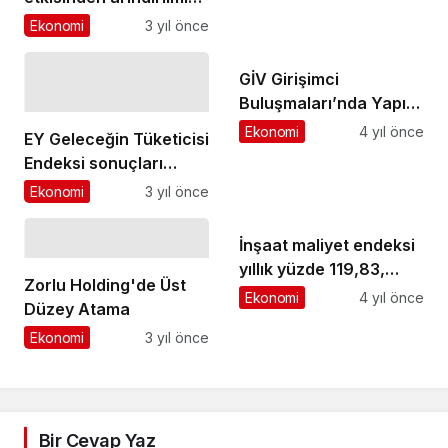
işsizlik oranı %9,6
Ekonomi
3 yıl önce
seviyesinde
gerçekleşti
GİV Girişimci
Buluşmaları’nda Yapı
Merkezi YKB Başar
Ekonomi
4 yıl önce
EY Geleceğin Tüketicisi
Arığolu Konuşmacı
Endeksi sonuçları
Olacak
açıklandı!
Ekonomi
3 yıl önce
İnşaat maliyet endeksi
yıllık yüzde 119,83,
Zorlu Holding'de Üst
aylık yüzde 1,57 arttı
Ekonomi
4 yıl önce
Düzey Atama
Ekonomi
3 yıl önce
Bir Cevap Yaz