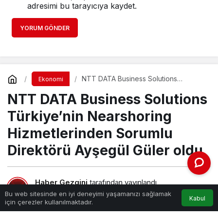
adresimi bu tarayıcıya kaydet.
YORUM GÖNDER
NTT DATA Business Solutions
Ekonomi
Türkiye’nin Nearshoring
NTT DATA Business Solutions
Hizmetlerinden Sorumlu Direktörü
Ayşegül Güler oldu
Türkiye’nin Nearshoring
Hizmetlerinden Sorumlu
Direktörü Ayşegül Güler oldu
Haber Gezgini
tarafından yayınlandı
24 Haziran 2021, 14:04
yayınlandı
Bu web sitesinde en iyi deneyimi yaşamanızı sağlamak
Kabul
için çerezler kullanılmaktadır.