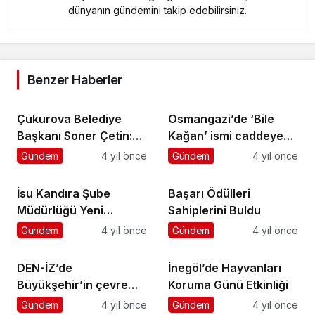
dünyanın gündemini takip edebilirsiniz.
Benzer Haberler
Çukurova Belediye
Osmangazi’de ‘Bile
Başkanı Soner Çetin:
Kağan’ ismi caddeye
Başöğretmenin
verildi
Gündem
4 yıl önce
Gündem
4 yıl önce
izindeyiz
İsu Kandıra Şube
Başarı Ödülleri
Müdürlüğü Yeni
Sahiplerini Buldu
Yerinde
Gündem
4 yıl önce
Gündem
4 yıl önce
DEN-İZ’de
İnegöl’de Hayvanları
Büyükşehir’in çevre
Koruma Günü Etkinliği
projeleri konuşuldu
Gündem
4 yıl önce
Gündem
4 yıl önce