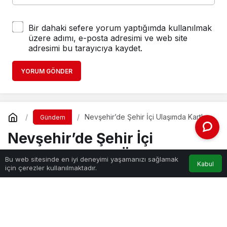
Bir dahaki sefere yorum yaptığımda kullanılmak
üzere adımı, e-posta adresimi ve web site
adresimi bu tarayıcıya kaydet.
YORUM GÖNDER
Nevşehir’de Şehir İçi Ulaşımda Kartlı
Gündem
Ödeme Sistemi 1 Aralık’ta Başlıyor
Nevşehir’de Şehir İçi
Ulaşımda Kartlı Ödeme
Bu web sitesinde en iyi deneyimi yaşamanızı sağlamak
Kabul
için çerezler kullanılmaktadır.
Sistemi 1 Aralık’ta Başlıyor
Haber Gezgini
tarafından yayınlandı
18 Kasım 2022, 14:30
yayınlandı