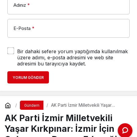
Adınız
*
E-Posta
*
Bir dahaki sefere yorum yaptığımda kullanılmak
üzere adımı, e-posta adresimi ve web site
adresimi bu tarayıcıya kaydet.
YORUM GÖNDER
AK Parti İzmir Milletvekili Yaşar
Gündem
Kırkpınar: İzmir İçin Çalışmaya Devam
AK Parti İzmir Milletvekili
Edeceğiz
Yaşar Kırkpınar: İzmir İçin