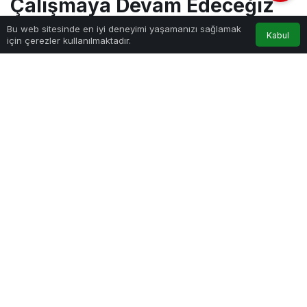
Çalışmaya Devam Edeceğiz
Bu web sitesinde en iyi deneyimi yaşamanızı sağlamak
Kabul
için çerezler kullanılmaktadır.
Haber Gezgini
tarafından yayınlandı
18 Kasım 2022, 14:30
yayınlandı
PAYLAŞ
AK Parti İzmir Milletvekili ve Plan ve Bütçe Komisyonu
Üyesi Yaşar Kırkpınar, İzmir’i tarihî, kültürel ve sanatsal
çalışmaların yanı sıra, turizmde lider bir şehir olması için
atılan doğru adım attıklarını ve atılan adımların olumlu
sonuçlarını aldıklarını ifade etti.