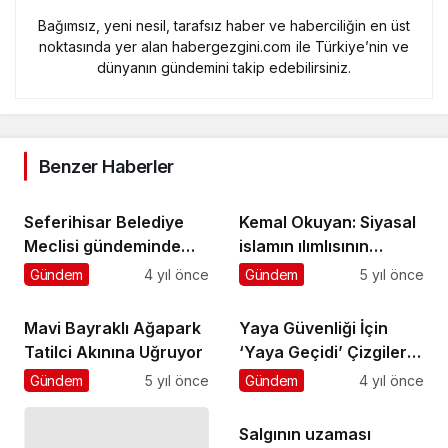
Bağımsız, yeni nesil, tarafsız haber ve haberciliğin en üst
noktasında yer alan habergezgini.com ile Türkiye’nin ve
dünyanın gündemini takip edebilirsiniz.
Benzer Haberler
Seferihisar Belediye
Kemal Okuyan: Siyasal
Meclisi gündeminde
islamın ılımlısının
Akarca yine yok
olmayacağı bir kez
Gündem
4 yıl önce
Gündem
5 yıl önce
daha ortaya çıktı
Mavi Bayraklı Ağapark
Yaya Güvenliği İçin
Tatilci Akınına Uğruyor
‘Yaya Geçidi’ Çizgileri
Yenileniyor
Gündem
5 yıl önce
Gündem
4 yıl önce
Salgının uzaması