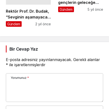
gençlerin geleceğe
yönelik umutlarını
Gündem
5 yıl önce
Rektör Prof. Dr. Budak,
etkiledi
“Sevginin aşamayacağı
engel yoktur”
Gündem
2 yıl önce
Bir Cevap Yaz
E-posta adresiniz yayınlanmayacak.
Gerekli alanlar
*
ile işaretlenmişlerdir
Yorumunuz
*