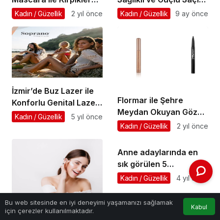
“Ekstra Hacim, Ekstra
İçin Ne Yapılmalı?
Kadın / Güzellik
2 yıl önce
Kadın / Güzellik
9 ay önce
Bakım”
İzmir’de Buz Lazer ile
Flormar ile Şehre
Konforlu Genital Lazer
Meydan Okuyan Göz
Epilasyon
Kadın / Güzellik
5 yıl önce
Alıcı Güzellik!
Kadın / Güzellik
2 yıl önce
Anne adaylarında en
sık görülen 5
enfeksiyon!
Kadın / Güzellik
4 yıl önce
Bu web sitesinde en iyi deneyimi yaşamanızı sağlamak
Kabul
için çerezler kullanılmaktadır.
Yaz Mevsimine Sağlıklı