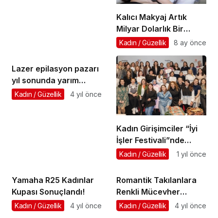
Kalıcı Makyaj Artık
Milyar Dolarlık Bir
Endüstri
Kadın / Güzellik
8 ay önce
Lazer epilasyon pazarı
yıl sonunda yarım
milyar doları aşacak
Kadın / Güzellik
4 yıl önce
Kadın Girişimciler “İyi
İşler Festivali”nde
Buluştu
Kadın / Güzellik
1 yıl önce
Yamaha R25 Kadınlar
Romantik Takılanlara
Kupası Sonuçlandı!
Renkli Mücevher
Tasarımları
Kadın / Güzellik
4 yıl önce
Kadın / Güzellik
4 yıl önce