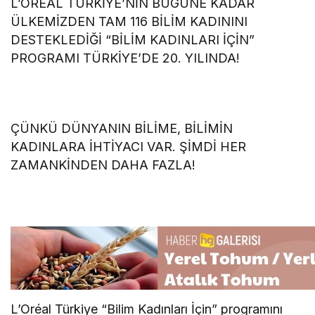
L’ORÉAL TÜRKİYE’NİN BUGÜNE KADAR
ÜLKEMİZDEN TAM 116 BİLİM KADININI
DESTEKLEDİĞİ
“BİLİM KADINLARI İÇİN”
PROGRAMI TÜRKİYE’DE 20. YILINDA!
ÇÜNKÜ DÜNYANIN BİLİME, BİLİMİN
KADINLARA İHTİYACI VAR.
ŞİMDİ HER
ZAMANKİNDEN DAHA FAZLA!
L’Oréal Türkiye “Bilim Kadınları İçin” programını