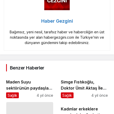
Haber Gezgini
Bağımsız, yeni nesil, tarafsız haber ve haberciliğin en üst
noktasında yer alan habergezgini.com ile Türkiye’nin ve
dünyanın gündemini takip edebilirsiniz.
Benzer Haberler
Maden Suyu
Simge Fıstıkoğlu,
sektörünün paydaşları
Doktor Ümit Aktaş İle
maden suyunun sağlık
Hastalıklardan Doğal
Sağlık
4 yıl önce
Sağlık
4 yıl önce
ve beslenmede
Korunma Yolları”nı
faydalarını konuştu
Konuşuyotr
Kadınlar erkeklere