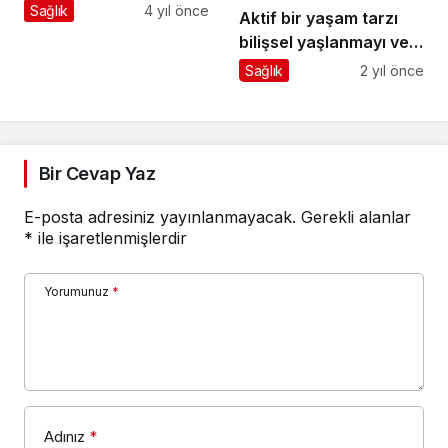
Sağlık
4 yıl önce
Aktif bir yaşam tarzı
bilişsel yaşlanmayı ve
demansı öteliyor!
Sağlık
2 yıl önce
Bir Cevap Yaz
E-posta adresiniz yayınlanmayacak.
Gerekli alanlar
*
ile işaretlenmişlerdir
Yorumunuz
*
Adınız
*