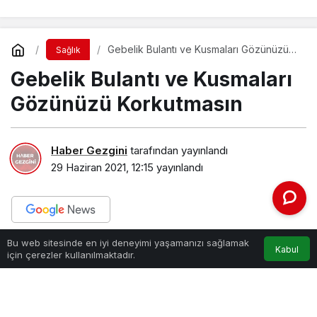
Gebelik Bulantı ve Kusmaları Gözünüzü
Sağlık
Korkutmasın
Gebelik Bulantı ve Kusmaları
Gözünüzü Korkutmasın
Haber Gezgini
tarafından yayınlandı
29 Haziran 2021, 12:15
yayınlandı
Bu web sitesinde en iyi deneyimi yaşamanızı sağlamak
PAYLAŞ
Kabul
için çerezler kullanılmaktadır.
Hamileliğin en yaygın belirtilerinden olan mide
bulantıları ve kusma, anne adaylarının gebeliğe
uyumunu zorlaştırabiliyor. Gebeliğin ilk dört ayında