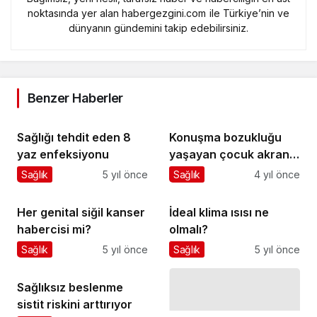
noktasında yer alan habergezgini.com ile Türkiye’nin ve
dünyanın gündemini takip edebilirsiniz.
Benzer Haberler
Sağlığı tehdit eden 8
Konuşma bozukluğu
yaz enfeksiyonu
yaşayan çocuk akran
zorbalığına maruz
Sağlık
5 yıl önce
Sağlık
4 yıl önce
kalabiliyor
Her genital siğil kanser
İdeal klima ısısı ne
habercisi mi?
olmalı?
Sağlık
5 yıl önce
Sağlık
5 yıl önce
Sağlıksız beslenme
sistit riskini arttırıyor