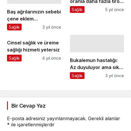
oranla daha fazla tiroid
kanseri oluyor
Sağlık
5 yıl önce
Baş ağrılarınızın sebebi
çene eklem
rahatsızlıkları olabilir
Sağlık
3 yıl önce
Cinsel sağlık ve üreme
sağlığı hizmeti yetersiz
Sağlık
4 yıl önce
Bukalemun hastalığı:
Az duyuluyor ama sık
görülüyor
Sağlık
3 yıl önce
Bir Cevap Yaz
E-posta adresiniz yayınlanmayacak.
Gerekli alanlar
*
ile işaretlenmişlerdir