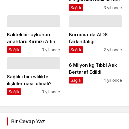
ağrısı! Alerji geçmişi
Sağlık
3 yıl önce
olanlarda beyin tümörü
oluşumu daha az
Kaliteli bir uykunun
Bornova'da AIDS
anahtarı: Kırmızı Altın
farkındalığı
Sağlık
3 yıl önce
Sağlık
2 yıl önce
6 Milyon kg Tıbbi Atık
Bertaraf Edildi
Sağlıklı bir evlilikte
Sağlık
4 yıl önce
ilişkiler nasıl olmalı?
Sağlık
3 yıl önce
Bir Cevap Yaz