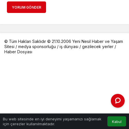
YORUM GÖNDER
© Tüm Hakları Saklıdır © 21.10.2006 Yeni Nesil Haber ve Yaşam
Sitesi /
medya sponsorluğu
/
iş dünyası
/
gezilecek yerler
/
Haber Dosyası
Bu web sitesinde en iyi deneyimi yaşamanızı sağlamak
Kabul
için çerezler kullanılmaktadır.