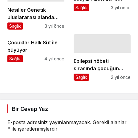
aşılıyor
Sağlık
3 yıl önce
Nesiller Genetik
uluslararası alanda
yenilikçiliğe öncülük
Sağlık
3 yıl önce
eden ilk 10 laboratuvarı
arasında
Çocuklar Halk Süt ile
büyüyor
Sağlık
4 yıl önce
Epilepsi nöbeti
sırasında çocuğun
üstüne su dökmeyin!
Sağlık
2 yıl önce
Bir Cevap Yaz
E-posta adresiniz yayınlanmayacak.
Gerekli alanlar
*
ile işaretlenmişlerdir