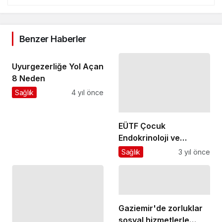
Benzer Haberler
Uyurgezerliğe Yol Açan
8 Neden
Sağlık
4 yıl önce
EÜTF Çocuk
Endokrinoloji ve
Diyabet Bilim Dalı
Sağlık
3 yıl önce
“Uluslararası Eğitim
Merkezi" olarak seçildi
Gaziemir'de zorluklar
sosyal hizmetlerle