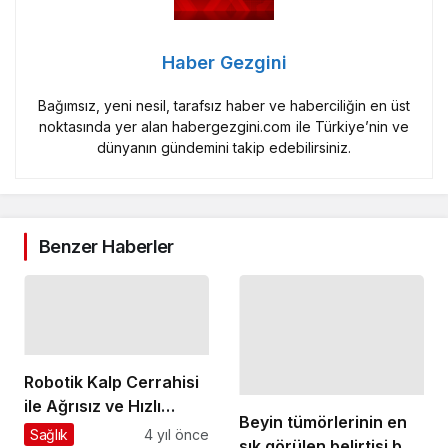
Haber Gezgini
Bağımsız, yeni nesil, tarafsız haber ve haberciliğin en üst
noktasında yer alan habergezgini.com ile Türkiye’nin ve
dünyanın gündemini takip edebilirsiniz.
Benzer Haberler
Robotik Kalp Cerrahisi
ile Ağrısız ve Hızlı
Beyin tümörlerinin en
İyileşme Mümkün
Sağlık
4 yıl önce
sık görülen belirtisi baş