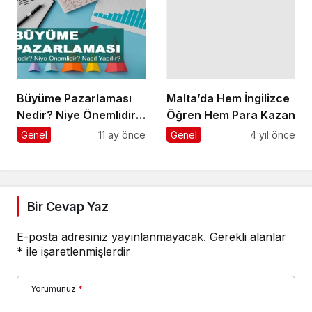
Malta’da Hem İngilizce
Öğren Hem Para Kazan
Genel
4 yıl önce
Büyüme Pazarlaması
Nedir? Niye Önemlidir?
Growht Marketıng Nasıl
Genel
11 ay önce
Yapılır?
Bir Cevap Yaz
E-posta adresiniz yayınlanmayacak.
Gerekli alanlar
*
ile işaretlenmişlerdir
Yorumunuz
*