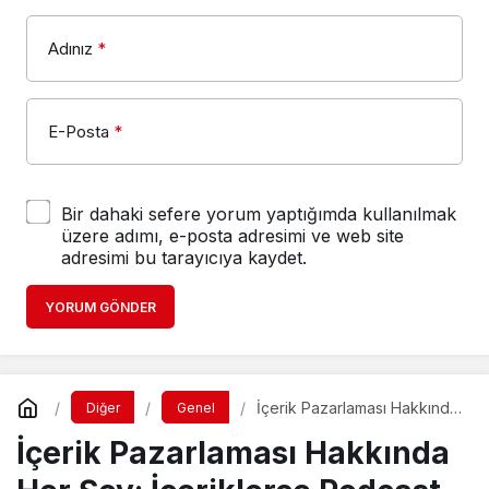
Adınız
*
E-Posta
*
Bir dahaki sefere yorum yaptığımda kullanılmak
üzere adımı, e-posta adresimi ve web site
adresimi bu tarayıcıya kaydet.
YORUM GÖNDER
İçerik Pazarlaması Hakkında
Diğer
Genel
Her Şey: İçeriklerce
İçerik Pazarlaması Hakkında
Podcast Serisi