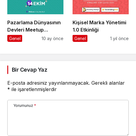
Pazarlama Dünyasının
Kişisel Marka Yönetimi
Devleri Meetup
1.0 Etkinliği
Istanbul 2025’te
Genel
10 ay önce
Genel
1 yıl önce
Buluşuyor
Bir Cevap Yaz
E-posta adresiniz yayınlanmayacak.
Gerekli alanlar
*
ile işaretlenmişlerdir
Yorumunuz
*