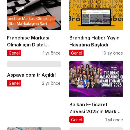
Franchise Markası
Branding Haber Yayın
Olmak için Dijital
Hayatına Başladı
Markalaşma Şart
Genel
1 yıl önce
Genel
10 ay önce
Aspava.com.tr Açıldı!
Genel
2 yıl önce
Balkan E-Ticaret
Zirvesi 2025’in Marka
Elçisi Belli Oldu
Genel
1 yıl önce