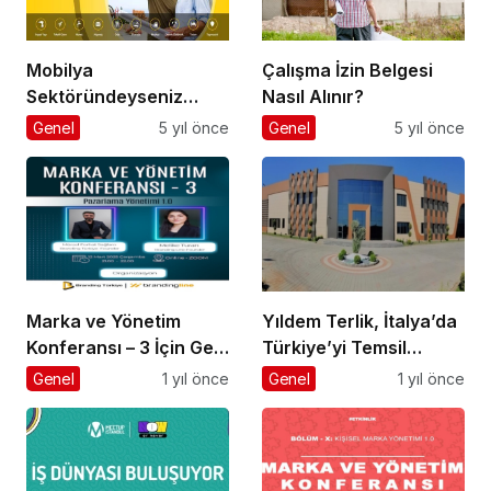
Mobilya
Çalışma İzin Belgesi
Sektöründeyseniz
Nasıl Alınır?
İnternetin Gücünü
Genel
5 yıl önce
Genel
5 yıl önce
Arkanıza Alın
Marka ve Yönetim
Yıldem Terlik, İtalya’da
Konferansı – 3 İçin Geri
Türkiye’yi Temsil
Sayım!
Edecek Gaziantepli
Genel
1 yıl önce
Genel
1 yıl önce
yerli üretici, Avrupa’nın
en prestijli fuarında
boy gösterecek