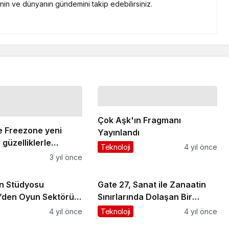
nin ve dünyanın gündemini takip edebilirsiniz.
Çok Aşk'ın Fragmanı
 Freezone yeni
Yayınlandı
 güzelliklerle
Teknoloji
4 yıl önce
3 yıl önce
un Stüdyosu
Gate 27, Sanat ile Zanaatin
e’den Oyun Sektörü
Sınırlarında Dolaşan Bir
Araştırma
Çevrimiçi Etkinliğe Davet
4 yıl önce
Teknoloji
4 yıl önce
Ediyor