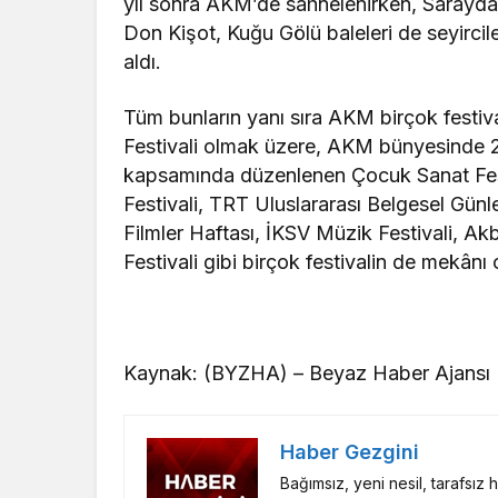
yıl sonra AKM’de sahnelenirken, Saraydan
Don Kişot, Kuğu Gölü baleleri de seyirciler
aldı.
Tüm bunların yanı sıra AKM birçok festiva
Festivali olmak üzere, AKM bünyesinde 
kapsamında düzenlenen Çocuk Sanat Festiva
Festivali, TRT Uluslararası Belgesel Günle
Filmler Haftası, İKSV Müzik Festivali, Ak
Festivali gibi birçok festivalin de mekânı 
Kaynak: (BYZHA) – Beyaz Haber Ajansı
Haber Gezgini
Bağımsız, yeni nesil, tarafsız