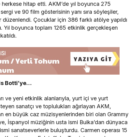
 herkese hitap etti. AKM’de yıl boyunca 275
ergi ve 90 film gösterisinin yanı sıra söyleşiler,
r düzenlendi. Çocuklar için 386 farklı atölye yapıldı
. Yıl boyunca toplam 1265 etkinlik gerçekleşen
katıldı.
is Botti’ye…
 ve yeni etkinlik alanlarıyla, yurt içi ve yurt
steyen sanatçı ve toplulukları ağırlayan AKM,
an en büyük caz müzisyenlerinden biri olan Grammy
’ye, İspanyol müziğinin usta ismi Buika’dan dünyaca
 ismi sanatseverlerle buluşturdu. Carmen operası 15