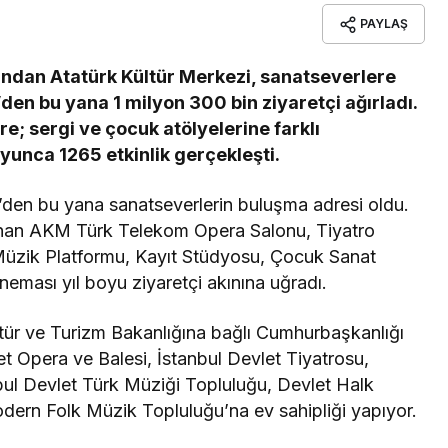
PAYLAŞ
ından Atatürk Kültür Merkezi, sanatseverlere
’den bu yana 1 milyon 300 bin ziyaretçi ağırladı.
e; sergi ve çocuk atölyelerine farklı
unca 1265 etkinlik gerçekleşti.
’den bu yana sanatseverlerin buluşma adresi oldu.
lanan AKM Türk Telekom Opera Salonu, Tiyatro
Müzik Platformu, Kayıt Stüdyosu, Çocuk Sanat
ması yıl boyu ziyaretçi akınına uğradı.
tür ve Turizm Bakanlığına bağlı Cumhurbaşkanlığı
t Opera ve Balesi, İstanbul Devlet Tiyatrosu,
nbul Devlet Türk Müziği Topluluğu, Devlet Halk
dern Folk Müzik Topluluğu’na ev sahipliği yapıyor.