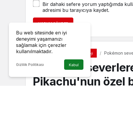
Bir dahaki sefere yorum yaptığımda kull
adresimi bu tarayıcıya kaydet.
YORUM GÖNDER
Bu web sitesinde en iyi
deneyimi yaşamanızı
sağlamak için çerezler
kullanılmaktadır.
Pokémon severl
Diğer
Teknoloji
animasyon dizi
Pokémon severlere
Gizlilik Politikası
Kabul
Pikachu'nun özel b
animasyon dizisi
Haber Gezgini
tarafından yayınlandı
19 Aralık 2022, 12:10
yayınlandı