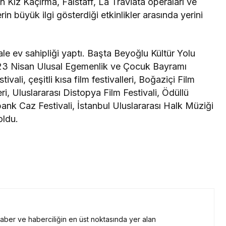
 Kız Kaçırma, Falstaff, La Traviata operaları ve
in büyük ilgi gösterdiği etkinlikler arasında yerini
le ev sahipliği yaptı. Başta Beyoğlu Kültür Yolu
23 Nisan Ulusal Egemenlik ve Çocuk Bayramı
li, çeşitli kısa film festivalleri, Boğaziçi Film
ri, Uluslararası Distopya Film Festivali, Ödüllü
bank Caz Festivali, İstanbul Uluslararası Halk Müziği
oldu.
 haber ve haberciliğin en üst noktasında yer alan