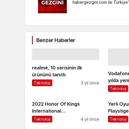
habergezgini.com ile Türkiye’
Benzer Haberler
realme, 10 serisinin ilk
Vodafone
ürününü tanıttı
yılda yeni
Teknoloji
3 yıl önce
büyüyor
Teknoloji
2022 Honor Of Kings
Yerli Oy
International
Playstig
Championship’te ülkemizi
Üzerine 
Teknoloji
4 yıl önce
Teknoloji
temsil edecek takım