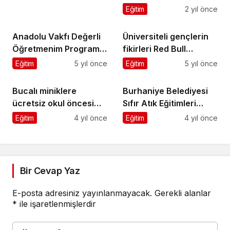
Eğitim
2 yıl önce
Anadolu Vakfı Değerli
Üniversiteli gençlerin
Öğretmenim Programı
fikirleri Red Bull
Yeni eğitim sezonuna
Basement ile hayata
Eğitim
5 yıl önce
Eğitim
5 yıl önce
başlıyor
geçiyor
Bucalı miniklere
Burhaniye Belediyesi
ücretsiz okul öncesi
Sıfır Atık Eğitimleri
eğitim
Devam Ediyor
Eğitim
4 yıl önce
Eğitim
4 yıl önce
Bir Cevap Yaz
E-posta adresiniz yayınlanmayacak.
Gerekli alanlar
*
ile işaretlenmişlerdir