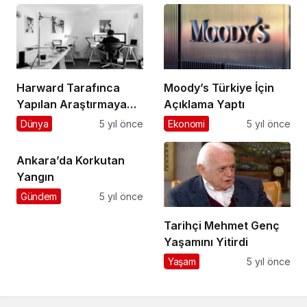
Harward Tarafınca
Moody’s Türkiye İçin
Yapılan Araştırmaya
Açıklama Yaptı
Göre İnsanlar Ofise
Dünya
5 yıl önce
Ekonomi
5 yıl önce
Dönmek İstemiyor
Ankara’da Korkutan
Yangın
Gündem
5 yıl önce
Tarihçi Mehmet Genç
Yaşamını Yitirdi
Yaşam
5 yıl önce