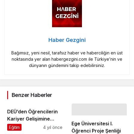
Haber Gezgini
Bağımsız, yeni nesil, tarafsız haber ve haberciliğin en üst
noktasında yer alan habergezgini.com ile Türkiye’nin ve
dünyanın gündemini takip edebilirsiniz.
Benzer Haberler
DEÜ’den Öğrencilerin
Kariyer Gelişimine
Ege Üniversitesi I.
Katkı Sunacak Protokol
Eğitim
4 yıl önce
Öğrenci Proje Şenliği