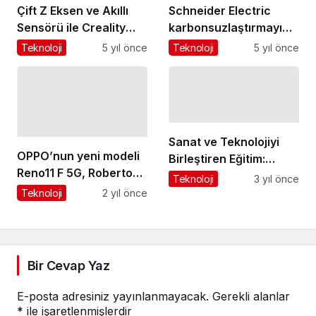
Çift Z Eksen ve Akıllı
Schneider Electric
Sensörü ile Creality
karbonsuzlaştırmayı
Sermoon D1, E-Data
hızlandırmak için Roca
Teknoloji
5 yıl önce
Teknoloji
5 yıl önce
Teknoloji Güvencesi ile
Group ile ortak hareket
Türkiye’de
edecek
Sanat ve Teknolojiyi
OPPO’nun yeni modeli
Birleştiren Eğitim:
Reno11 F 5G, Roberto
Samsung dART Online
Teknoloji
3 yıl önce
Carlos’un katıldığı
Sertifika Programı
Teknoloji
2 yıl önce
renkli etkinlikle tanıtıldı
Bir Cevap Yaz
E-posta adresiniz yayınlanmayacak.
Gerekli alanlar
*
ile işaretlenmişlerdir