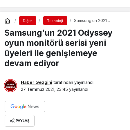
Samsung’un 2021
Diğer
Teknoloji
Odyssey oyun monitörü
Samsung’un 2021 Odyssey
serisi yeni üyeleri ile
genişlemeye devam
ediyor
oyun monitörü serisi yeni
üyeleri ile genişlemeye
devam ediyor
Haber Gezgini
tarafından yayınlandı
27 Temmuz 2021, 23:45
yayınlandı
PAYLAŞ