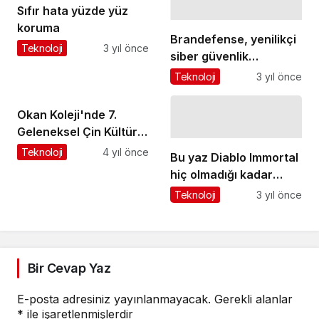
Sıfır hata yüzde yüz
koruma
Brandefense, yenilikçi
Teknoloji
3 yıl önce
siber güvenlik
çözümlerini MENA
Teknoloji
3 yıl önce
bölgesine taşıyor!
Okan Koleji'nde 7.
Geleneksel Çin Kültürü
ve Çince Festivali
Teknoloji
4 yıl önce
Bu yaz Diablo Immortal
hiç olmadığı kadar
sıcak olacak
Teknoloji
3 yıl önce
Bir Cevap Yaz
E-posta adresiniz yayınlanmayacak.
Gerekli alanlar
*
ile işaretlenmişlerdir