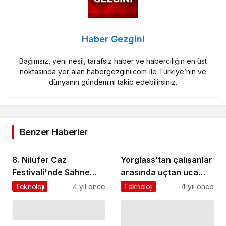
Haber Gezgini
Bağımsız, yeni nesil, tarafsız haber ve haberciliğin en üst
noktasında yer alan habergezgini.com ile Türkiye’nin ve
dünyanın gündemini takip edebilirsiniz.
Benzer Haberler
8. Nilüfer Caz
Yorglass’tan çalışanlar
Festivali'nde Sahne
arasında uçtan uca
Alacak İsimler Belli
iletişimi artıran yenilikçi
Teknoloji
4 yıl önce
Teknoloji
4 yıl önce
Oldu!
uygulamalar