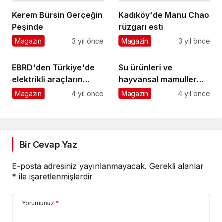
Kerem Bürsin Gerçeğin
Kadıköy'de Manu Chao
Peşinde
rüzgarı esti
Magazin
3 yıl önce
Magazin
3 yıl önce
EBRD'den Türkiye'de
Su ürünleri ve
elektrikli araçların
hayvansal mamuller
yaygınlaşmasını
sektöründen ABD'ye
Magazin
4 yıl önce
Magazin
4 yıl önce
desteklemek için kredi
250 milyon dolarlık
ihracat hedefi
Bir Cevap Yaz
E-posta adresiniz yayınlanmayacak.
Gerekli alanlar
*
ile işaretlenmişlerdir
Yorumunuz
*