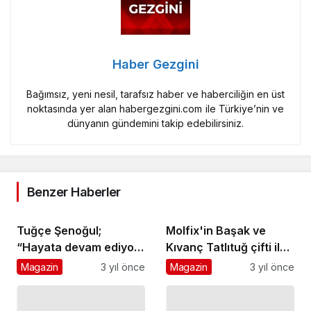
Haber Gezgini
Bağımsız, yeni nesil, tarafsız haber ve haberciliğin en üst
noktasında yer alan habergezgini.com ile Türkiye’nin ve
dünyanın gündemini takip edebilirsiniz.
Benzer Haberler
Tuğçe Şenoğul;
Molfix'in Başak ve
“Hayata devam ediyor
Kıvanç Tatlıtuğ çifti ile
olmak beni çok motive
ikinci reklam filmi
Magazin
3 yıl önce
Magazin
3 yıl önce
ediyor”
yayında