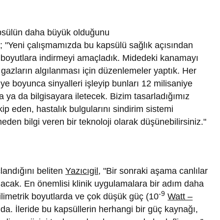
psülün daha büyük olduğunu
ü; "Yeni çalışmamızda bu kapsülü sağlık açısından
ik boyutlara indirmeyi amaçladık. Midedeki kanamayı
 gazların algılanması için düzenlemeler yaptık. Her
ye boyunca sinyalleri işleyip bunları 12 milisaniye
a ya da bilgisayara iletecek. Bizim tasarladığımız
ip eden, hastalık bulgularını sindirim sistemi
den bilgi veren bir teknoloji olarak düşünebilirsiniz."
çlandığını beliten
Yazıcıgil
, "Bir sonraki aşama canlılar
olacak. En önemlisi klinik uygulamalara bir adım daha
-9
limetrik boyutlarda ve çok düşük güç (10
Watt –
da. İleride bu kapsüllerin herhangi bir güç kaynağı,