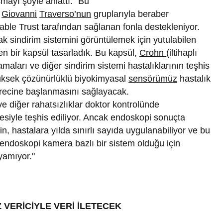
şmayı şöyle anlattı: “Bu
.
Giovanni
Traverso’nun
gruplarıyla beraber
ble Trust tarafından sağlanan fonla destekleniyor.
rak sindirim sistemini görüntülemek için yutulabilen
n bir kapsül tasarladık. Bu kapsül,
Crohn
(iltihaplı
amaları ve diğer sindirim sistemi hastalıklarının teşhis
 Yüksek çözünürlüklü biyokimyasal
sensörümüz
hastalık
sürecine başlanmasını sağlayacak.
ve diğer rahatsızlıklar doktor kontrolünde
esiyle teşhis ediliyor. Ancak endoskopi sonuçta
in, hastalara yılda sınırlı sayıda uygulanabiliyor ve bu
a endoskopi kamera bazlı bir sistem olduğu için
ayamıyor."
 VERİCİYLE VERİ İLETECEK