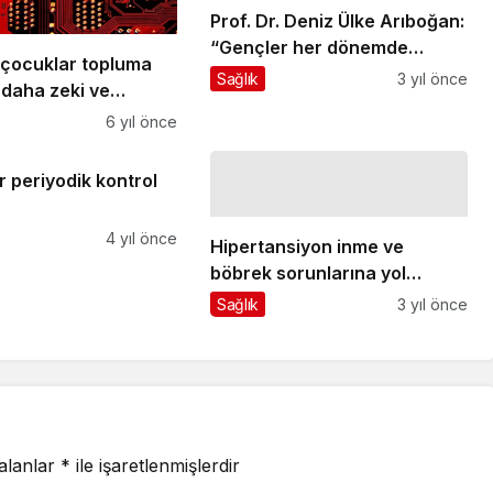
Prof. Dr. Deniz Ülke Arıboğan:
“Gençler her dönemde
i çocuklar topluma
özgürlük ve adalet istediler"
Sağlık
3 yıl önce
 daha zeki ve
ır
6 yıl önce
r periyodik kontrol
4 yıl önce
Hipertansiyon inme ve
böbrek sorunlarına yol
açabilir
Sağlık
3 yıl önce
 alanlar
*
ile işaretlenmişlerdir