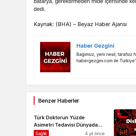
batarya, gerektirmeden mide içerisinde ken
dedi.
Kaynak: (BHA) – Beyaz Haber Ajansı
Haber Gezgini
Bağımsız, yeni nesil, tarafsız
habergezgini.com ile Türkiye’
Benzer Haberler
Türk Doktorun Yüzde
Asimetri Tedavisi Dünyada
Büyük Yankı Buldu
Sağlık
4 yıl önce