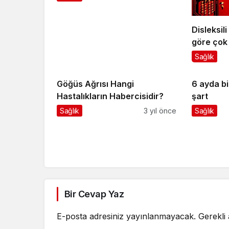
Disleksil
göre çok
yaratıcıd
Sağlık
Göğüs Ağrısı Hangi
6 ayda bi
Hastalıkların Habercisidir?
şart
Sağlık
3 yıl önce
Sağlık
Bir Cevap Yaz
E-posta adresiniz yayınlanmayacak.
Gerekli