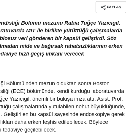
PAYLAŞ
endisliği Bölümü mezunu Rabia Tuğçe Yazıcıgil,
atuvarda MIT ile birlikte yürüttüğü çalışmalarda
losuz veri gönderen bir kapsül geliştirdi. Söz
madan mide ve bağırsak rahatsızlıklarının erken
edaviye hızlı geçiş imkanı verecek
liği Bölümü’nden mezun olduktan sonra Boston
disliği (ECE) bölümünde, kendi kurduğu laboratuvarda
Tuğçe
Yazıcıgil
, önemli bir buluşa imza attı. Asist. Prof.
rüttüğü çalışmalarında yutulabilen nohut büyüklüğünde,
di. Geliştirilen bu kapsül sayesinde endoskopiye gerek
ıkları daha erken teşhis edilebilecek. Böylece
ı tedaviye geçilebilecek.