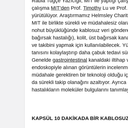
Rabia Tuğçe Yazıcıgil, MIT ile yaptığı çalı
çalışma
MIT’den
Prof.
Timothy
Lu ve Prof
yürütülüyor. Araştırmamız Helmsley Charita
MIT ile birlikte sürekli ve müdahalesiz ola
nohut büyüklüğünde kablosuz veri göndere
bağırsak hastalığı), kolit, üst bağırsak kan
ve takibini yapmak için kullanılabilecek.
tanısını kolaylaştırıp daha çabuk tedavi 
Genelde
gastrointestinal
kanaldaki iltihap 
endoskopiyle alınan görüntülerin incelenm
müdahale gerektiren bir teknoloji olduğu iç
da sürekli takip olanağını azaltıyor. Ayrıc
hastalıkların moleküler bulgularını tanıml
KAPSÜL 10 DAKİKADA BİR KABLOSUZ