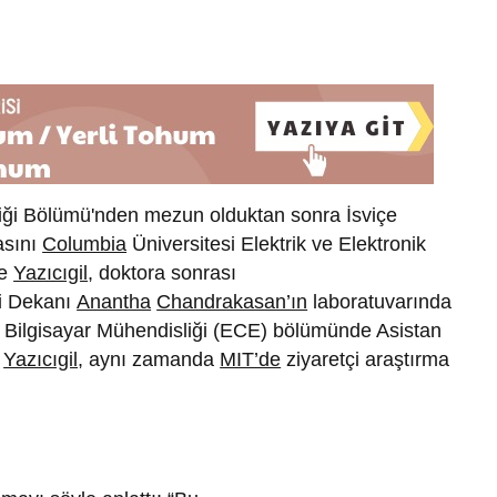
liği Bölümü'nden mezun olduktan sonra İsviçe
asını
Columbia
Üniversitesi Elektrik ve Elektronik
çe
Yazıcıgil
, doktora sonrası
i Dekanı
Anantha
Chandrakasan’ın
laboratuvarında
e Bilgisayar Mühendisliği (ECE) bölümünde Asistan
n
Yazıcıgil
, aynı zamanda
MIT’de
ziyaretçi araştırma