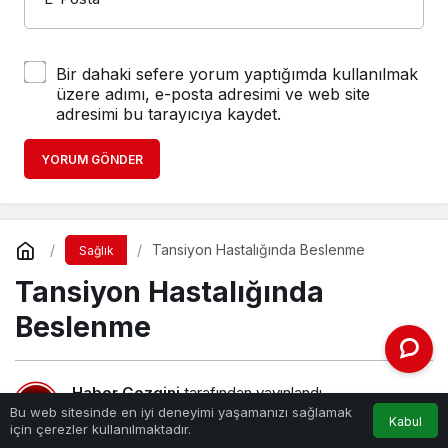
Bir dahaki sefere yorum yaptığımda kullanılmak
üzere adımı, e-posta adresimi ve web site
adresimi bu tarayıcıya kaydet.
YORUM GÖNDER
Tansiyon Hastalığında Beslenme
Sağlık
Tansiyon Hastalığında
Beslenme
Haber Gezgini
tarafından yayınlandı
Bu web sitesinde en iyi deneyimi yaşamanızı sağlamak
7 Kasım 2025, 01:02
yayınlandı
Kabul
için çerezler kullanılmaktadır.