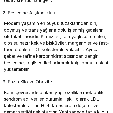
tedavisi kritik hale gelir.
Beslenme Alışkanlıkları
Modern yaşamın en büyük tuzaklarından biri,
doymuş ve trans yağlarla dolu işlenmiş gıdaların
sık tüketilmesidir. Kırmızı et, tam yağlı süt ürünleri,
cipsler, hazır kek ve bisküviler, margarinler ve fast-
food ürünleri LDL kolesterolü yükseltir. Ayrıca
şeker ve rafine karbonhidrat açısından zengin
beslenme, trigliseridleri artırarak kalp-damar riskini
yükseltebilir.
Fazla Kilo ve Obezite
Karın çevresinde biriken yağ, özellikle metabolik
sendrom adı verilen durumla ilişkili olarak LDL
kolesterolü artırır, HDL kolesterolü düşürür ve
damar sertliği riskini artırır. Yani sadece fazla kilolu