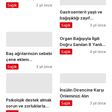
süresi uzuyor
Sağlık
2 yıl önce
Gastroenterit yaşlı ve
bağışıklığı zayıf
kişilerde ağır
Sağlık
3 yıl önce
seyredebilir
Organ Bağışıyla İlgili
Doğru Sanılan 8 Yanlış
Bilgi
Sağlık
4 yıl önce
Baş ağrılarınızın sebebi
çene eklem
rahatsızlıkları olabilir
Sağlık
3 yıl önce
İnsülin Direncine Karşı
Önleminizi Alın
Psikolojik destek almak
Sağlık
3 yıl önce
sorun ve zorluklarla
baş etmeyi öğretiyor