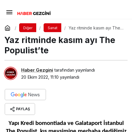
Yaz ritminde kasım ayı The
Diğer
Sanat
Populist’te
Yaz ritminde kasım ayı The
Populist’te
Haber Gezgini
tarafından yayınlandı
20 Ekim 2022, 11:10
yayınlandı
PAYLAŞ
Yapı Kredi bomontiada ve Galataport İstanbul
The Populist, kış mevsimine merhaba dediğimiz