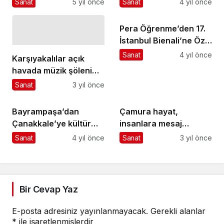
Sanat
5 yıl önce
Sanat
4 yıl önce
Pera Öğrenme’den 17.
İstanbul Bienali’ne Özel
Atölyeler
Sanat
4 yıl önce
Karşıyakalılar açık
havada müzik şöleni
yaşadı
Sanat
3 yıl önce
Bayrampaşa’dan
Çamura hayat,
Çanakkale’ye kültür
insanlara mesaj
gezileri
veriyorlar
Sanat
4 yıl önce
Sanat
3 yıl önce
Bir Cevap Yaz
E-posta adresiniz yayınlanmayacak.
Gerekli alanlar
*
ile işaretlenmişlerdir