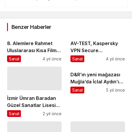
Benzer Haberler
8. Alemlere Rahmet
AV-TEST, Kaspersky
Uluslararası Kısa Film
VPN Secure
Festivali’nin Programı
Connection'ın
Sanat
4 yıl önce
Sanat
4 yıl önce
Açıklandı
performansıyla öne
çıktığını belirtiyor
D&R’ın yeni mağazası
Muğla’da İclal Aydın’ın
imza günü ile açılış
Sanat
5 yıl önce
yapıyor
İzmir Ümran Baradan
Güzel Sanatlar Lisesi
öğrencilerinden “Solo
Sanat
2 yıl önce
Konser"