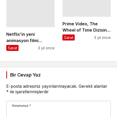
Prime Video, The
Wheel of Time Dizisinin
Netflix'in yeni
İkinci Sezon Yayın
Sanat
3 yıl önce
animasyon filmi
Tarihi ve İlk Karelerini
Tavuklar Firarda:
Sanat
3 yıl önce
Paylaştı
Kurtarma
Operasyonu'nun özel
gösterimi İstanbul'da
gerçekleşti
Bir Cevap Yaz
E-posta adresiniz yayınlanmayacak.
Gerekli alanlar
*
ile işaretlenmişlerdir
Yorumunuz
*