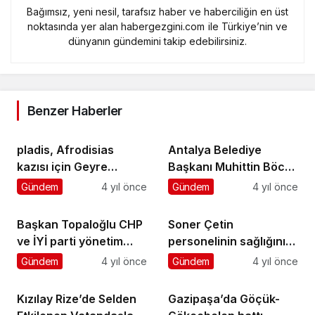
Bağımsız, yeni nesil, tarafsız haber ve haberciliğin en üst
noktasında yer alan habergezgini.com ile Türkiye’nin ve
dünyanın gündemini takip edebilirsiniz.
Benzer Haberler
pladis, Afrodisias
Antalya Belediye
kazısı için Geyre
Başkanı Muhittin Böcek
Vakfı’na verdiği
Akseki’de muhtarları
Gündem
4 yıl önce
Gündem
4 yıl önce
destekle kültür ve
dinledi
turizme katkıda
Başkan Topaloğlu CHP
Soner Çetin
bulunuyor
ve İYİ parti yönetim
personelinin sağlığını
kurulu üyeleriyle
düşünüyor
Gündem
4 yıl önce
Gündem
4 yıl önce
yemekte bir araya geldi
Kızılay Rize’de Selden
Gazipaşa’da Göçük-