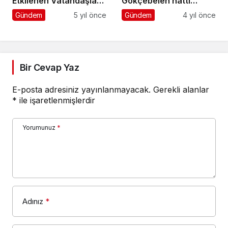
Etkilenen Vatandaşlar
Gökçebelen hattı
İçin Teyakkuzda
asfaltlandı
Gündem
5 yıl önce
Gündem
4 yıl önce
Bir Cevap Yaz
E-posta adresiniz yayınlanmayacak.
Gerekli alanlar
*
ile işaretlenmişlerdir
Yorumunuz
*
Adınız
*