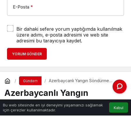
E-Posta
*
Bir dahaki sefere yorum yaptığımda kullanılmak
üzere adımı, e-posta adresimi ve web site
adresimi bu tarayıcıya kaydet.
YORUM GÖNDER
Azerbaycanlı Yangın Söndürme
Gündem
Ekibine Kızılay’dan Beslenme Desteği
Azerbaycanlı Yangın
Söndürme Ekibine Kızılay’dan
Bu web sitesinde en iyi deneyimi yaşamanızı sağlamak
Kabul
için çerezler kullanılmaktadır.
Beslenme Desteği