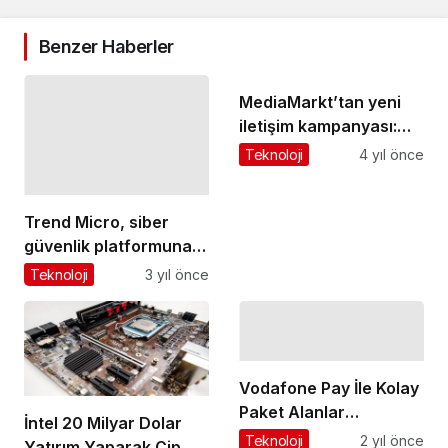
Benzer Haberler
MediaMarkt’tan yeni
iletişim kampanyası:
“MediaMarkt’la Tam
Teknoloji
4 yıl önce
Zamanı”
Trend Micro, siber
güvenlik platformuna
uç noktalar, sunucular
Teknoloji
3 yıl önce
ve bulut iş yükleri için
optimize edilmiş
güvenlik ekliyor
Vodafone Pay İle Kolay
Paket Alanlar
İntel 20 Milyar Dolar
Kazanıyor
Teknoloji
2 yıl önce
Yatırım Yaparak Çip