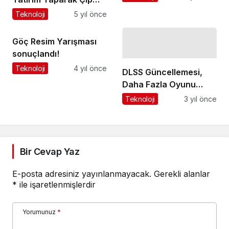
Fabrikası Kuruyor
Teknoloji
5 yıl önce
Göç Resim Yarışması
sonuçlandı!
Teknoloji
4 yıl önce
DLSS Güncellemesi,
Daha Fazla Oyunu
Kapsıyor
Teknoloji
3 yıl önce
Bir Cevap Yaz
E-posta adresiniz yayınlanmayacak.
Gerekli alanlar
*
ile işaretlenmişlerdir
Yorumunuz
*