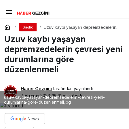
Uzuv kaybı yaşayan depremzedelerin
Sağlık
çevresi yeni durumlarına göre
Uzuv kaybı yaşayan
düzenlenmeli
depremzedelerin çevresi yeni
durumlarına göre
düzenlenmeli
Haber Gezgini
tarafından yayınlandı
7 Haziran 2023, 19:31
yayınlandı
uzuv-kaybi-yasayan-depremzedelerin-cevresi-yeni-
durumlarina-gore-duzenlenmeli.jpg