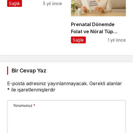
Sağlık
5 yıl önce
Prenatal Dönemde
Folat ve Nöral Tüp
Defekti İlişkisi
Sağlık
1 yıl önce
Bir Cevap Yaz
E-posta adresiniz yayınlanmayacak.
Gerekli alanlar
*
ile işaretlenmişlerdir
Yorumunuz
*