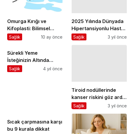
Omurga Kırığı ve
2025 Yılında Dünyada
Kifoplasti: Bilimsel
Hipertansiyonlu Hasta
Verilerle Modern
Sayısının 1,5 Milyar
Sağlık
10 ay önce
Sağlık
3 yıl önce
Tedavi
Kişiye Ulaşacağı
Öngörülüyor
Sürekli Yeme
İsteğinizin Altında
Leptin Direnci Olabilir
Sağlık
4 yıl önce
Tiroid nodüllerinde
kanser riskini göz ardı
etmeyin
Sağlık
3 yıl önce
Sıcak çarpmasına karşı
bu 9 kurala dikkat