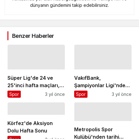
dünyanın gündemini takip edebilirsiniz.
Benzer Haberler
Süper Lig'de 24 ve
VakıfBank,
25'inci hafta maçları,
Şampiyonlar Ligi'nde
TOD üyelerine ücretsiz
üçüncü maçına çıkıyor
Spor
3 yıl önce
Spor
3 yıl önce
Körfez'de Aksiyon
Metropolis Spor
Dolu Hafta Sonu
Kulübü'nden tarihi