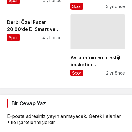
Spor
3 yıl önce
başarı
Spor
3 yıl önce
Derbi Özel Pazar
20.00’de D-Smart ve
D-Smart Go’da
Spor
4 yıl önce
Avrupa'nın en prestijli
basketbol
organizasyonu olan
Spor
2 yıl önce
Turkish Airlines
EuroLeague S Sport
Plus'ta canlı yayında
Bir Cevap Yaz
E-posta adresiniz yayınlanmayacak.
Gerekli alanlar
*
ile işaretlenmişlerdir