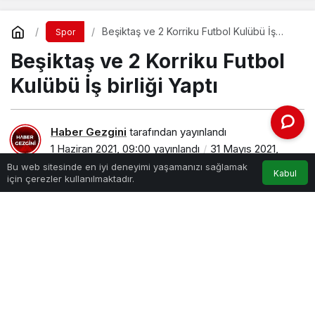
Beşiktaş ve 2 Korriku Futbol Kulübü İş
Spor
birliği Yaptı
Beşiktaş ve 2 Korriku Futbol
Kulübü İş birliği Yaptı
Haber Gezgini
tarafından yayınlandı
1 Haziran 2021, 09:00
yayınlandı
31 Mayıs 2021,
23:50
güncellendi
Bu web sitesinde en iyi deneyimi yaşamanızı sağlamak
Kabul
için çerezler kullanılmaktadır.
PAYLAŞ
Siyah beyazlı kulüp Kosava’nın
2 Korriku Futbol
Kulübü
ile altyapı ve spor okulu konularında iş
birliği anlaşması imzaladığını açıkladı. Beşiktaş’tan