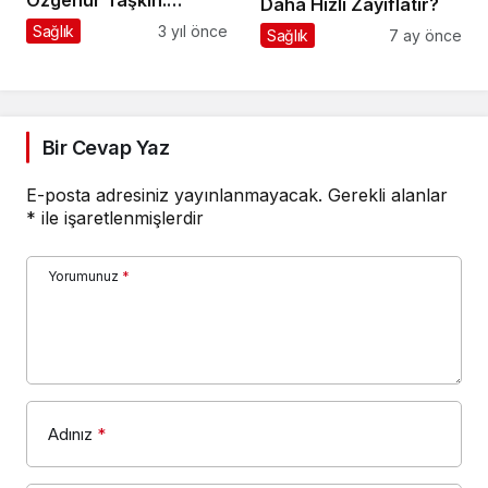
Özgenur Taşkın:
Daha Hızlı Zayıflatır?
Olumsuz duygular
Sağlık
3 yıl önce
Sağlık
7 ay önce
hissedildiğinde çözüm
buzdolabında değil!
Bir Cevap Yaz
E-posta adresiniz yayınlanmayacak.
Gerekli alanlar
*
ile işaretlenmişlerdir
Yorumunuz
*
Adınız
*