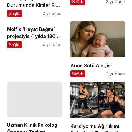
Sağlık
3 yıl önce
Durumunda Kimler Risk
Altında, Neler
Sağlık
3 yıl önce
Yapılmalı?
Molfix ‘Hayat Bağım’
projesiyle 4 yılda 130
bin anne ve bebeği
Sağlık
4 yıl önce
güvenli bağlandı
Anne Sütü Alerjisi
Sağlık
1 yıl önce
Uzman Klinik Psikolog
Kardiyo mu Ağırlık mı