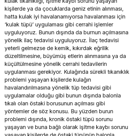
kulak tıkanıklığı, işitme kaybı sorunu yaşayan
kişilerde ya da çocuklarda geniz etinin alınması,
hatta kulak iyi havalanamıyorsa havalanması için
‘kulak tüpü’ uygulaması gibi cerrahi işlemler
uyguluyoruz. Bunun dışında da burnun açılmasına
yönelik ilaç tedavisi uyguluyoruz. İlaç tedavisi
yeterli gelmezse de kemik, kıkırdak eğrilik
düzeltilmesine, büyümüş etlerin alınmasına ya da
küçültülmesine yönelik cerrahi tedavilerin
uygulanması gerekiyor. Kulağında sürekli tıkanıklık
problemi yaşayan kişilerde kulağın
havalandırılmasına yönelik tüp tedavisi gibi
uygulamalar olduğu gibi bunun dışında balonla
tıkalı olan östaki borusunun açılması gibi
yöntemler de söz konusu. Bu yüzden burun
problemi dışında, kronik östaki tüpü sorunu
yaşayan ve buna bağlı olarak işitme kaybı sorunu
yaşayan kişilerde de östaki tüpünün balonla