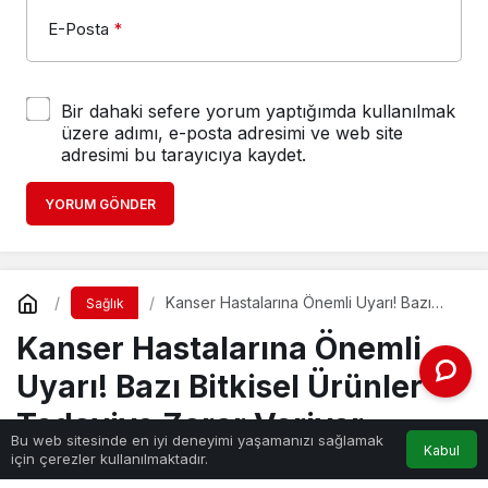
E-Posta
*
Bir dahaki sefere yorum yaptığımda kullanılmak
üzere adımı, e-posta adresimi ve web site
adresimi bu tarayıcıya kaydet.
YORUM GÖNDER
Kanser Hastalarına Önemli Uyarı! Bazı
Sağlık
Bitkisel Ürünler Tedaviye Zarar Veriyor
Kanser Hastalarına Önemli
Uyarı! Bazı Bitkisel Ürünler
Tedaviye Zarar Veriyor
Bu web sitesinde en iyi deneyimi yaşamanızı sağlamak
Kabul
için çerezler kullanılmaktadır.