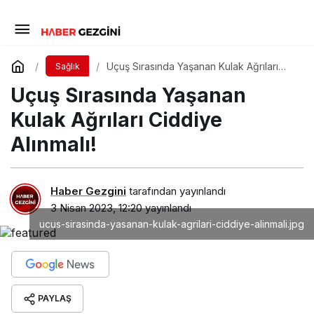
Uçuş Sırasında Yaşanan Kulak Ağrıları
Sağlık
Ciddiye Alınmalı!
Uçuş Sırasında Yaşanan
Kulak Ağrıları Ciddiye
Alınmalı!
Haber Gezgini
tarafından yayınlandı
3 Nisan 2023, 12:20
yayınlandı
ucus-sirasinda-yasanan-kulak-agrilari-ciddiye-alinmali.jpg
PAYLAŞ