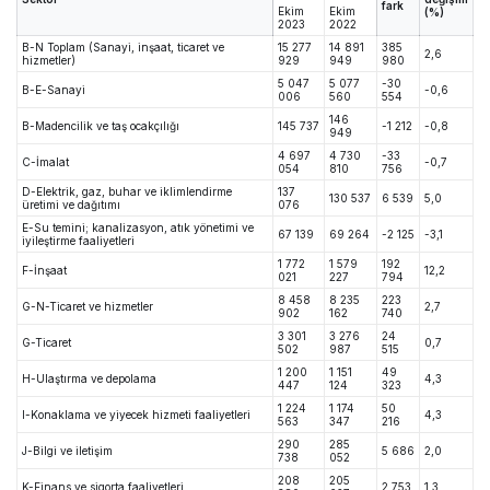
fark
Ekim
Ekim
(%)
2023
2022
B-N Toplam (Sanayi, inşaat, ticaret ve
15 277
14 891
385
2,6
hizmetler)
929
949
980
5 047
5 077
-30
B-E-Sanayi
-0,6
006
560
554
146
B-Madencilik ve taş ocakçılığı
145 737
-1 212
-0,8
949
4 697
4 730
-33
C-İmalat
-0,7
054
810
756
D-Elektrik, gaz, buhar ve iklimlendirme
137
130 537
6 539
5,0
üretimi ve dağıtımı
076
E-Su temini; kanalizasyon, atık yönetimi ve
67 139
69 264
-2 125
-3,1
iyileştirme faaliyetleri
1 772
1 579
192
F-İnşaat
12,2
021
227
794
8 458
8 235
223
G-N-Ticaret ve hizmetler
2,7
902
162
740
3 301
3 276
24
G-Ticaret
0,7
502
987
515
1 200
1 151
49
H-Ulaştırma ve depolama
4,3
447
124
323
1 224
1 174
50
I-Konaklama ve yiyecek hizmeti faaliyetleri
4,3
563
347
216
290
285
J-Bilgi ve iletişim
5 686
2,0
738
052
208
205
K-Finans ve sigorta faaliyetleri
2 753
1,3