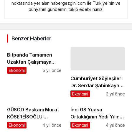
noktasında yer alan habergezgini.com ile Türkiye’nin ve
dünyanın gündemini takip edebilirsiniz.
Benzer Haberler
Bitpanda Tamamen
Uzaktan Çalışmaya
Dayalı Ar-Ge Merkezi
Ekonomi
5 yıl önce
Kuruyor
Cumhuriyet Söyleşileri
Dr. Serdar Şahinkaya
ile devam ediyor
Ekonomi
3 yıl önce
GÜSOD Başkanı Murat
İnci GS Yuasa
KÖSEREİSOĞLU:
Ortaklığının Yedi Yılına
Stadyumlarda özel
Teknolojik Atılımlar
Ekonomi
4 yıl önce
Ekonomi
4 yıl önce
eğitimli özel güvenlik
Damga Vurdu