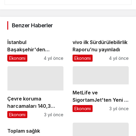
Benzer Haberler
İstanbul
vivo ilk Sürdürülebilirlik
Başakşehir'den
Raporu’nu yayınladı
Amatör Kulüplere
Ekonomi
4 yıl önce
Ekonomi
4 yıl önce
Güzel Haber
MetLife ve
Çevre koruma
SigortamJet'ten Yeni İş
harcamaları 140,3
Birliği
Ekonomi
3 yıl önce
milyar TL olarak
Ekonomi
3 yıl önce
gerçekleşti
Toplam sağlık