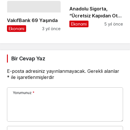
görevlileri tam zamanlı
Anadolu Sigorta,
istihdam edilmeli
“Ücretsiz Kapıdan Oto
VakıfBank 69 Yaşında
Servis” Hizmetiyle,
Ekonomi
5 yıl önce
Ekonomi
3 yıl önce
İstanbul’un Ardından
Ankara ve İzmir’de
Bir Cevap Yaz
E-posta adresiniz yayınlanmayacak.
Gerekli alanlar
*
ile işaretlenmişlerdir
Yorumunuz
*