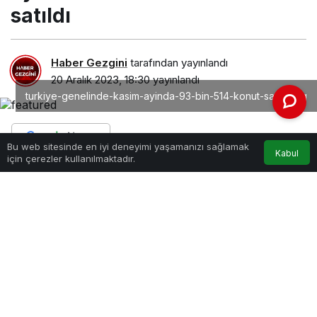
satıldı
Haber Gezgini
tarafından yayınlandı
20 Aralık 2023, 18:30
yayınlandı
turkiye-genelinde-kasim-ayinda-93-bin-514-konut-satildi.jpg
Bu web sitesinde en iyi deneyimi yaşamanızı sağlamak
Kabul
için çerezler kullanılmaktadır.
PAYLAŞ
Türkiye genelinde konut satışları Kasım ayında bir
önceki yılın aynı ayına göre %20,6 azalarak 93 bin
514 oldu. Konut satışlarında İstanbul 15 bin 187
konut satışı ve %16,2 ile en yüksek paya sahip
oldu. Satış sayılarına göre İstanbul’u 8 bin 250
konut satışı ve %8,8 pay ile Ankara, 5 bin 105
konut satışı ve %5,5 pay ile İzmir izledi. Konut