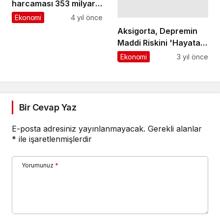
harcaması 353 milyar
941 milyon TL olarak
Ekonomi
4 yıl önce
gerçekleşti
Aksigorta, Depremin
Maddi Riskini 'Hayata
Devam Türkiye' ile
Ekonomi
3 yıl önce
Azaltacak
Bir Cevap Yaz
E-posta adresiniz yayınlanmayacak.
Gerekli alanlar
*
ile işaretlenmişlerdir
Yorumunuz
*