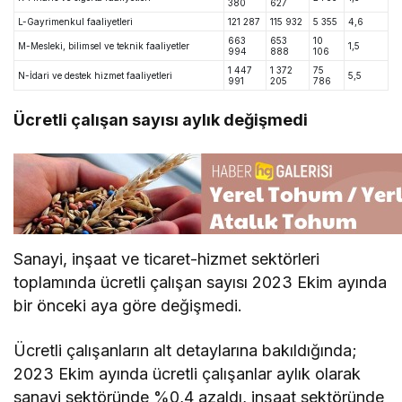
380
627
L-Gayrimenkul faaliyetleri
121 287
115 932
5 355
4,6
663
653
10
M-Mesleki, bilimsel ve teknik faaliyetler
1,5
994
888
106
1 447
1 372
75
N-İdari ve destek hizmet faaliyetleri
5,5
991
205
786
Ücretli çalışan sayısı aylık değişmedi
Sanayi, inşaat ve ticaret-hizmet sektörleri
toplamında ücretli çalışan sayısı 2023 Ekim ayında
bir önceki aya göre değişmedi.
Ücretli çalışanların alt detaylarına bakıldığında;
2023 Ekim ayında ücretli çalışanlar aylık olarak
sanayi sektöründe %0,4 azaldı, inşaat sektöründe