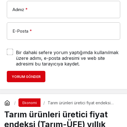
Adınız
*
E-Posta
*
Bir dahaki sefere yorum yaptığımda kullanılmak
üzere adımı, e-posta adresimi ve web site
adresimi bu tarayıcıya kaydet.
YORUM GÖNDER
Tarım ürünleri üretici fiyat endeksi
Ekonomi
(Tarım-ÜFE) yıllık yüzde 50,47 arttı,
Tarım ürünleri üretici fiyat
aylık yüzde 0,95 azaldı
endeksi (Tarım-ÜFE) yıllık