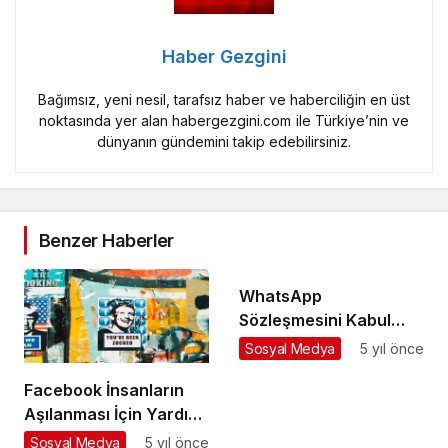
Haber Gezgini
Bağımsız, yeni nesil, tarafsız haber ve haberciliğin en üst
noktasında yer alan habergezgini.com ile Türkiye’nin ve
dünyanın gündemini takip edebilirsiniz.
Benzer Haberler
WhatsApp
Sözleşmesini Kabul
Etmeyenlerin
Sosyal Medya
5 yıl önce
Kullanamayacağı
Facebook İnsanların
Özellikler
Aşılanması İçin Yardım
Edecek
Sosyal Medya
5 yıl önce