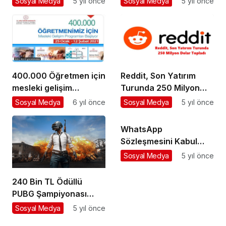
Sosyal Medya
5 yıl önce
Sosyal Medya
5 yıl önce
400.000 Öğretmen için
Reddit, Son Yatırım
mesleki gelişim
Turunda 250 Milyon
programları başlıyor
Dolar Topladı
Sosyal Medya
6 yıl önce
Sosyal Medya
5 yıl önce
WhatsApp
Sözleşmesini Kabul
Etmeyenlerin
Sosyal Medya
5 yıl önce
Kullanamayacağı
Özellikler
240 Bin TL Ödüllü
PUBG Şampiyonası
Elemeleri
Sosyal Medya
5 yıl önce