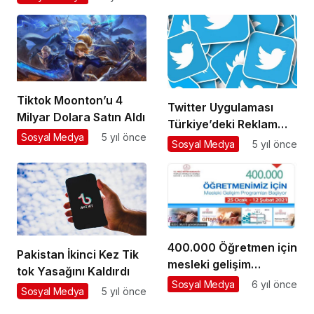
Tiktok Moonton’u 4
Twitter Uygulaması
Milyar Dolara Satın Aldı
Türkiye’deki Reklam
Sosyal Medya
5 yıl önce
Yasağını Kaldırdı
Sosyal Medya
5 yıl önce
400.000 Öğretmen için
Pakistan İkinci Kez Tik
mesleki gelişim
tok Yasağını Kaldırdı
programları başlıyor
Sosyal Medya
6 yıl önce
Sosyal Medya
5 yıl önce