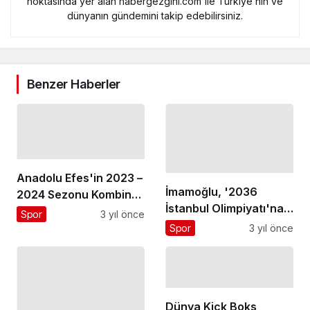
noktasında yer alan habergezgini.com ile Türkiye’nin ve
dünyanın gündemini takip edebilirsiniz.
Benzer Haberler
Anadolu Efes'in 2023 –
İmamoğlu, '2036
2024 Sezonu Kombine
İstanbul Olimpiyatı'na
Satışları Devam Ediyor
Spor
3 yıl önce
Destek' turlarını
Spor
3 yıl önce
Eczacıbaşı ile devam
ettirdi
Dünya Kick Boks