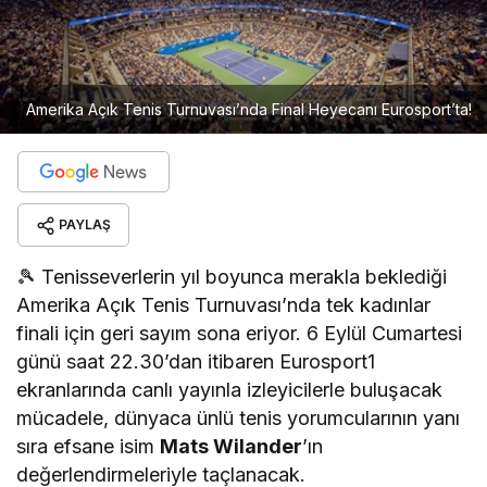
Amerika Açık Tenis Turnuvası’nda Final Heyecanı Eurosport’ta!
PAYLAŞ
🎾 Tenisseverlerin yıl boyunca merakla beklediği
Amerika Açık Tenis Turnuvası’nda tek kadınlar
finali için geri sayım sona eriyor. 6 Eylül Cumartesi
günü saat 22.30’dan itibaren Eurosport1
ekranlarında canlı yayınla izleyicilerle buluşacak
mücadele, dünyaca ünlü tenis yorumcularının yanı
sıra efsane isim
Mats Wilander
’ın
değerlendirmeleriyle taçlanacak.