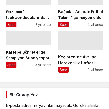
Olacak
Gaziemir'in
Bağcılar Ampute Futbol
taekwondocularından
Takımı" şampiyon oldu
kuşak mücadelesi
Spor
2 yıl önce
Spor
2 yıl önce
Kartepe Şöhretlerde
Keçiören'de Avrupa
Şampiyon Suadiyespor
Hareketlilik Haftası
Spor
3 yıl önce
Etkinlikleri düzenlendi
Spor
3 yıl önce
Bir Cevap Yaz
E-posta adresiniz yayınlanmayacak.
Gerekli alanlar