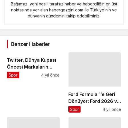
Bağımsız, yeni nesil, tarafsız haber ve haberciliğin en üst
noktasında yer alan habergezgini.com ile Türkiye’nin ve
dünyanın gündemini takip edebilirsiniz.
Benzer Haberler
Twitter, Dünya Kupası
Öncesi Markaların
Bilmesi Gereken
Spor
4 yıl önce
Trendleri Açıkladı
Ford Formula 1’e Geri
Dönüyor: Ford 2026 ve
Sonrası İçin Oracle Red
Spor
4 yıl önce
Bull Racing Takımının
Stratejik Partneri