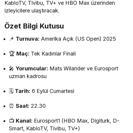
KabloTV, Tivibu, TV+ ve HBO Max üzerinden
izleyicilere ulaştıracak.
Özet Bilgi Kutusu
📌
Turnuva:
Amerika Açık (US Open) 2025
🏆
Maç:
Tek Kadınlar Finali
🎤
Yorumcular:
Mats Wilander ve Eurosport
uzman kadrosu
🗓️
Tarih:
6 Eylül Cumartesi
⏰
Saat:
22.30
📺
Kanal:
Eurosport1 (HBO Max, Digiturk, D-
Smart, KabloTV, Tivibu, TV+)