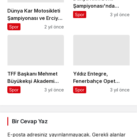
Şampiyonası'nda
Dünya Kar Motosikleti
Avcılar Rüzgarı
Spor
3 yıl önce
Şampiyonası ve Erciyes
KışFest başlıyor
Spor
2 yıl önce
TFF Başkanı Mehmet
Yıldız Entegre,
Büyükekşi Akademi
Fenerbahçe Opet
Ziyaretlerine Demir
Kadın Voleybol
Spor
3 yıl önce
Spor
3 yıl önce
Grup Sivasspor ile
Takımı'nın Forma
Devam Etti
Sponsoru Oldu
Bir Cevap Yaz
E-posta adresiniz yayınlanmayacak.
Gerekli alanlar