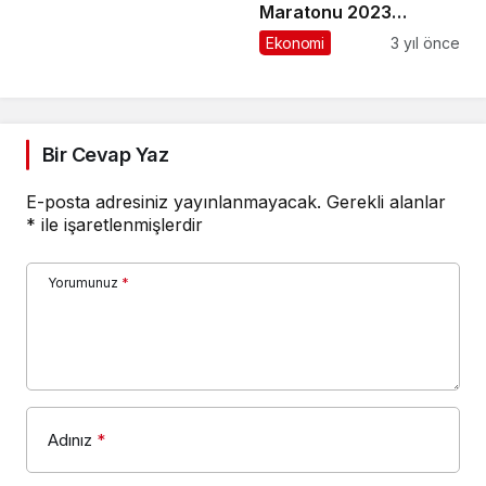
avantajı elde edecekler
Maratonu 2023
yarışması için
Ekonomi
3 yıl önce
başvurular açıldı!
Bir Cevap Yaz
E-posta adresiniz yayınlanmayacak.
Gerekli alanlar
*
ile işaretlenmişlerdir
Yorumunuz
*
Adınız
*