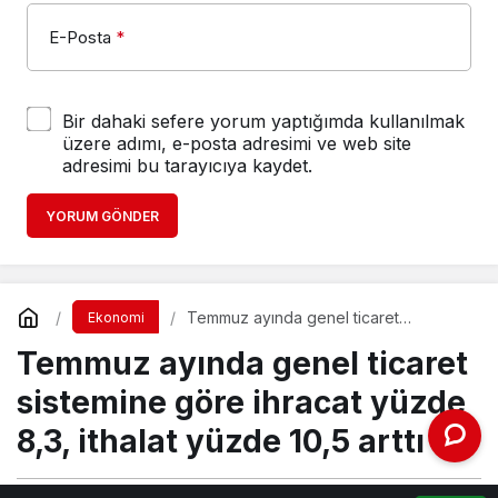
E-Posta
*
Bir dahaki sefere yorum yaptığımda kullanılmak
üzere adımı, e-posta adresimi ve web site
adresimi bu tarayıcıya kaydet.
YORUM GÖNDER
Temmuz ayında genel ticaret
Ekonomi
sistemine göre ihracat yüzde 8,3,
Temmuz ayında genel ticaret
ithalat yüzde 10,5 arttı
sistemine göre ihracat yüzde
8,3, ithalat yüzde 10,5 arttı