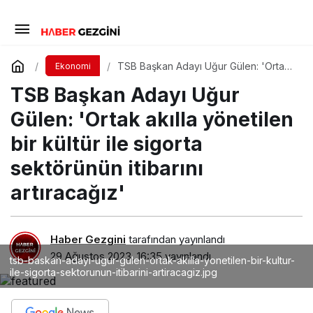
TSB Başkan Adayı Uğur Gülen: 'Ortak
Ekonomi
akılla yönetilen bir kültür ile sigorta
TSB Başkan Adayı Uğur
sektörünün itibarını artıracağız'
Gülen: 'Ortak akılla yönetilen
bir kültür ile sigorta
sektörünün itibarını
artıracağız'
Haber Gezgini
tarafından yayınlandı
29 Ağustos 2023, 16:35
yayınlandı
tsb-baskan-adayi-ugur-gulen-ortak-akilla-yonetilen-bir-kultur-
ile-sigorta-sektorunun-itibarini-artiracagiz.jpg