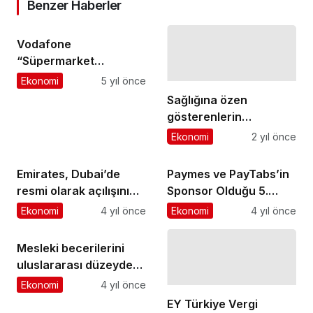
Benzer Haberler
Vodafone
“Süpermarket
Yanımda” 9 ayda 100
Ekonomi
5 yıl önce
bini aşkın müşteriye
Sağlığına özen
ulaştı
gösterenlerin
vazgeçemediği durak
Ekonomi
2 yıl önce
Çosa, Grand Pera'da
Emirates, Dubai’de
Paymes ve PayTabs’in
resmi olarak açılışını
Sponsor Olduğu 5.
yaptığı “Emirates
Pazarlama Maratonu
Ekonomi
4 yıl önce
Ekonomi
4 yıl önce
World” ile perakende
Yalova’da Gerçekleşti
seyahat deneyimini
Mesleki becerilerini
yeniden tasarlıyor
uluslararası düzeyde
belgeleyenler, tüm
Ekonomi
4 yıl önce
dünyada iş bulma
EY Türkiye Vergi