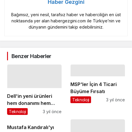
Haber Gezgini
Bağımsız, yeni nesil, tarafsız haber ve haberciliğin en üst
noktasında yer alan habergezgini.com ile Türkiye’nin ve
dünyanın gündemini takip edebilirsiniz.
Benzer Haberler
MSP'ler İçin 4 Ticari
Büyüme Fırsatı
Dell'in yeni ürünleri
Teknoloji
3 yıl önce
hem donanımı hem
yazılımıyla dikkat
Teknoloji
3 yıl önce
çekiyor
Mustafa Kandıralı'yı