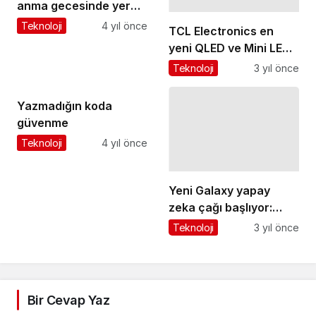
anma gecesinde yer
yerinden oynadı
Teknoloji
4 yıl önce
TCL Electronics en
yeni QLED ve Mini LED
TV'lerini tanıttı
Teknoloji
3 yıl önce
Yazmadığın koda
güvenme
Teknoloji
4 yıl önce
Yeni Galaxy yapay
zeka çağı başlıyor:
Mobil deneyimi yeniden
Teknoloji
3 yıl önce
tanımlamak için
Samsung'dan dev adım
Bir Cevap Yaz