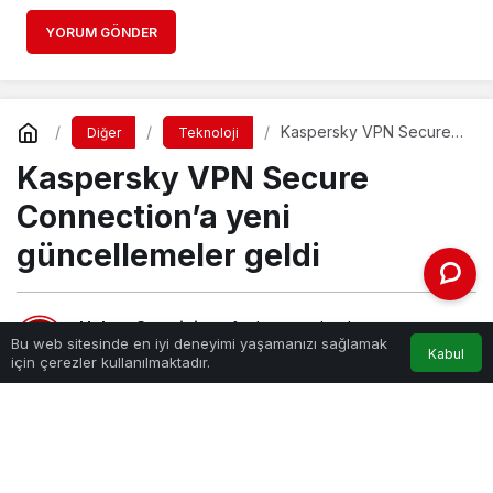
YORUM GÖNDER
Kaspersky VPN Secure
Diğer
Teknoloji
Connection’a yeni
Kaspersky VPN Secure
güncellemeler geldi
Connection’a yeni
güncellemeler geldi
Haber Gezgini
tarafından yayınlandı
Bu web sitesinde en iyi deneyimi yaşamanızı sağlamak
1 Temmuz 2021, 19:45
yayınlandı
Kabul
için çerezler kullanılmaktadır.
PAYLAŞ