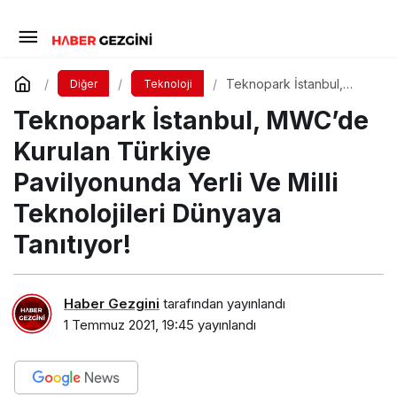
Teknopark İstanbul,
Diğer
Teknoloji
MWC’de Kurulan Türkiye
Teknopark İstanbul, MWC’de
Pavilyonunda Yerli Ve
Milli Teknolojileri
Dünyaya Tanıtıyor!
Kurulan Türkiye
Pavilyonunda Yerli Ve Milli
Teknolojileri Dünyaya
Tanıtıyor!
Haber Gezgini
tarafından yayınlandı
1 Temmuz 2021, 19:45
yayınlandı