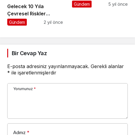
“Vatandaşlarımızın
Gündem
5 yıl önce
Gelecek 10 Yıla
Sevgi Seliyle
Çevresel Riskler
Karşılandık”
Damga Vuracak
Gündem
2 yıl önce
Bir Cevap Yaz
E-posta adresiniz yayınlanmayacak.
Gerekli alanlar
*
ile işaretlenmişlerdir
Yorumunuz
*
Adınız
*