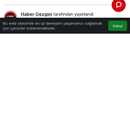
Haber Gezgini
tarafından yayınlandı
4 Ekim 2022, 03:00
yayınlandı
Bu web sitesinde en iyi deneyimi yaşamanızı sağlamak
Kabul
için çerezler kullanılmaktadır.
PAYLAŞ
Muğla Büyükşehir Belediyesi iki engelli
vatandaşın dünya evine girmesi için Sende Gel
Engelsiz Kafe’de düğün organizasyonu
düzenledi. Düzenlenen organizasyonda tüm
ayrıntılar düşünürken, Aysel ve Yusuf dünya
evine girdi.