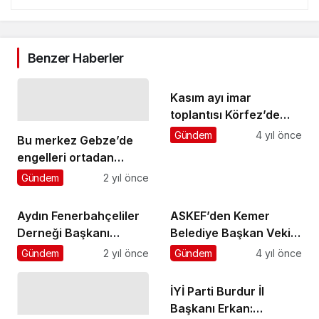
Benzer Haberler
Kasım ayı imar
toplantısı Körfez’de
yapıldı
Gündem
4 yıl önce
Bu merkez Gebze’de
engelleri ortadan
kaldıracak
Gündem
2 yıl önce
Aydın Fenerbahçeliler
ASKEF’den Kemer
Derneği Başkanı
Belediye Başkan Vekili
Hayrettin Dincil Aydın
Tıraş’a ziyaret
Gündem
2 yıl önce
Gündem
4 yıl önce
Büyükşehir Belediye
Başkanı Özlem
İYİ Parti Burdur İl
Çerçioğlu’na nezaket
Başkanı Erkan:
ziyaretinde bulundu