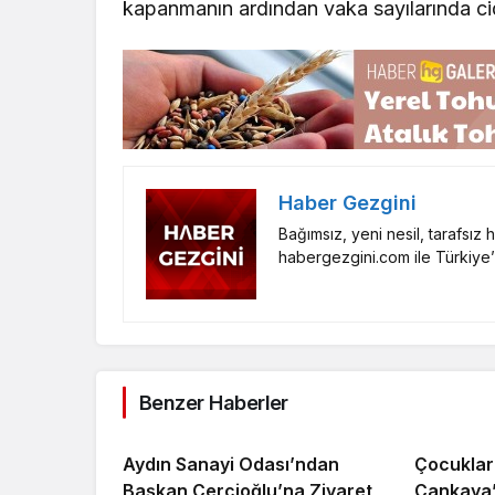
kapanmanın ardından vaka sayılarında ci
Haber Gezgini
Bağımsız, yeni nesil, tarafsız
habergezgini.com ile Türkiye’
Benzer Haberler
Aydın Sanayi Odası’ndan
Çocukları
Başkan Çerçioğlu’na Ziyaret
Çankaya