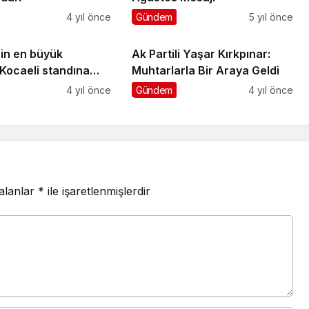
4 yıl önce
Gündem
5 yıl önce
nin en büyük
Ak Partili Yaşar Kırkpınar:
 Kocaeli standına
Muhtarlarla Bir Araya Geldi
i
4 yıl önce
Gündem
4 yıl önce
 alanlar
*
ile işaretlenmişlerdir