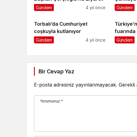
Gündem
4 yıl önce
Gündem
Torbalı’da Cumhuriyet
Türkiye’
coşkuyla kutlanıyor
fuarında
yoğun ilg
Gündem
4 yıl önce
Gündem
Bir Cevap Yaz
E-posta adresiniz yayınlanmayacak.
Gerekli
Yorumunuz
*