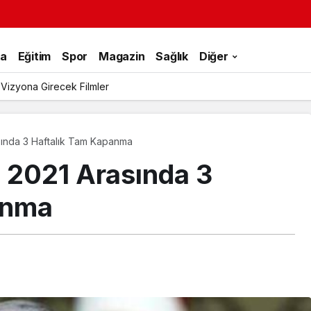
ka
Eğitim
Spor
Magazin
Sağlık
Diğer
 Tek Rumeli Tv’de Marka Atölyesi Programına Konuk Oldu
sında 3 Haftalık Tam Kapanma
 2021 Arasında 3
anma