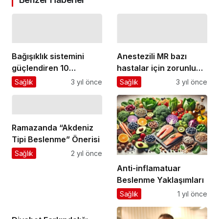
Bağışıklık sistemini
Anestezili MR bazı
güçlendiren 10
hastalar için zorunlu
beslenme önerisi
olabilir
Sağlık
3 yıl önce
Sağlık
3 yıl önce
Ramazanda “Akdeniz
Tipi Beslenme” Önerisi
Sağlık
2 yıl önce
Anti-inflamatuar
Beslenme Yaklaşımları
Sağlık
1 yıl önce