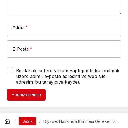
Adınız
*
E-Posta
*
Bir dahaki sefere yorum yaptığımda kullanılmak
üzere adımı, e-posta adresimi ve web site
adresimi bu tarayıcıya kaydet.
YORUM GÖNDER
Diyabet Hakkında Bilinmesi Gereken 7
Sağlık
Önemli Nokta