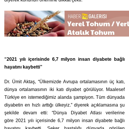
“2021 yılı içerisinde 6,7 milyon insan diyabete bağlı
hayatını kaybetti”
Dr. Ümit Aktaş, “Ülkemizde Avrupa ortalamasının üç katı,
dünya ortalamasının iki katı diyabet görülüyor. Maalesef
Türkiye en istemediğimiz alanda şampiyon. Tüm dünyada
diyabetin en hızlı arttığı ülkeyiz.” diyerek açıklamasına şu
şekilde devam etti: “Dünya Diyabet Atlası verilerine
göre 2021 yılı içerisinde 6,7 milyon insan diyabete bağlı
hayatını kaybetti. Şeker hastalığı dünyada görülen