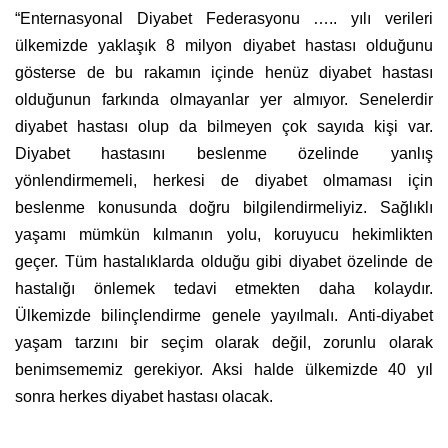
“Enternasyonal Diyabet Federasyonu ….. yılı verileri
ülkemizde yaklaşık 8 milyon diyabet hastası olduğunu
gösterse de bu rakamın içinde henüz diyabet hastası
olduğunun farkında olmayanlar yer almıyor. Senelerdir
diyabet hastası olup da bilmeyen çok sayıda kişi var.
Diyabet hastasını beslenme özelinde yanlış
yönlendirmemeli, herkesi de diyabet olmaması için
beslenme konusunda doğru bilgilendirmeliyiz. Sağlıklı
yaşamı mümkün kılmanın yolu, koruyucu hekimlikten
geçer. Tüm hastalıklarda olduğu gibi diyabet özelinde de
hastalığı önlemek tedavi etmekten daha kolaydır.
Ülkemizde bilinçlendirme genele yayılmalı. Anti-diyabet
yaşam tarzını bir seçim olarak değil, zorunlu olarak
benimsememiz gerekiyor. Aksi halde ülkemizde 40 yıl
sonra herkes diyabet hastası olacak.