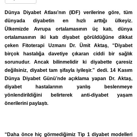
Dünya Diyabet Atlası’nın (IDF) verilerine göre, tüm
dünyada diyabetin en hızlı arttığı ülkeyiz.
Ülkemizde Avrupa ortalamasının üç katı, dünya
ortalamasının iki katı diyabet görüldüğüne dikkat
çeken Fitoterapi Uzmanı Dr. Ümit Aktaş, “Diyabet
birçok hastalığa davetiye çıkaran ciddi bir sağlık
sorunudur. Ancak bilinmelidir ki diyabette çaresiz
değilsiniz, diyabet tam şifayla iyileşir.” dedi. 14 Kasım
Dünya Diyabet Günü’nde açıklama yapan Dr. Aktaş,
diyabet hastalarının yanlış beslenmeye
yönlendirildiğini belirterek anti-diyabet yaşam
önerilerini paylaştı.
“Daha önce hiç görmediğimiz Tip 1 diyabet modelleri