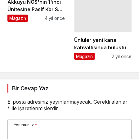
Akkuyu NGS'nin 1'inci
Ünı̇tesı̇ne Pasif Kor Su
Basma Sı̇stemı̇ Kuruldu
Magazin
4 yıl önce
Ünlüler yeni kanal
kahvaltısında buluştu
Magazin
2 yıl önce
Bir Cevap Yaz
E-posta adresiniz yayınlanmayacak.
Gerekli alanlar
*
ile işaretlenmişlerdir
Yorumunuz
*