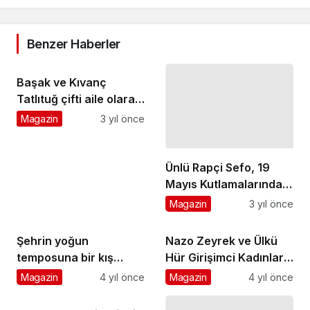
Benzer Haberler
Başak ve Kıvanç
Tatlıtuğ çifti aile olarak
Molfix için ilk kez
Magazin
3 yıl önce
birlikte kamera
karşısında!
Ünlü Rapçi Sefo, 19
Mayıs Kutlamalarında
Bodrum'da Coşkulu Bir
Magazin
3 yıl önce
Konser Verdi
Şehrin yoğun
Nazo Zeyrek ve Ülkü
temposuna bir kış
Hür Girişimci Kadınları
molası Tatilbudur'da…
İzmir'de bir araya
Magazin
4 yıl önce
Magazin
4 yıl önce
getirdi