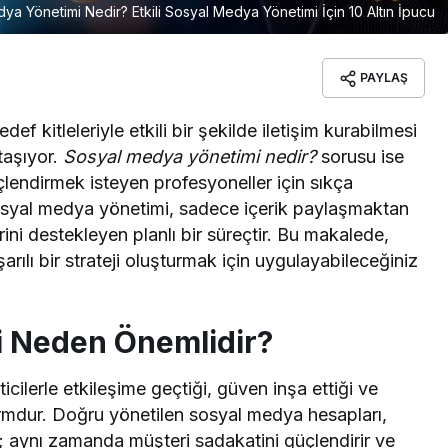
ya Yönetimi Nedir? Etkili Sosyal Medya Yönetimi İçin 10 Altın İpucu
PAYLAŞ
f kitleleriyle etkili bir şekilde iletişim kurabilmesi
taşıyor.
Sosyal medya yönetimi nedir?
sorusu ise
güçlendirmek isteyen profesyoneller için sıkça
sosyal medya yönetimi, sadece içerik paylaşmaktan
rini destekleyen planlı bir süreçtir. Bu makalede,
ılı bir strateji oluşturmak için uygulayabileceğiniz
i Neden Önemlidir?
ilerle etkileşime geçtiği, güven inşa ettiği ve
atformdur. Doğru yönetilen sosyal medya hesapları,
z; aynı zamanda müşteri sadakatini güçlendirir ve