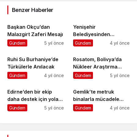
Benzer Haberler
Başkan Okçu’dan
Yenişehir
Malazgirt Zaferi Mesajı
Belediyesinden
çocuklara özel sokak
Gündem
5 yıl önce
Gündem
4 yıl önce
Ruhi Su Burhaniye’de
Rosatom, Bolivya’da
Türkülerle Anılacak
Nükleer Araştırma
Reaktörü Kompleksi
Gündem
4 yıl önce
Gündem
5 yıl önce
İnşa Ediyor
Edirne’den bir ekip
Gemlik’te metruk
daha destek için yola
binalarla mücadele
çıktı
devam ediyor
Gündem
5 yıl önce
Gündem
4 yıl önce