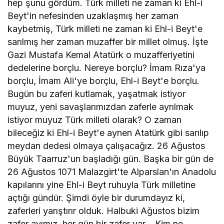
hep şunu gördüm. Türk milleti ne zaman ki Ehl-i
Beyt'in nefesinden uzaklaşmış her zaman
kaybetmiş, Türk milleti ne zaman ki Ehl-i Beyt'e
sarılmış her zaman muzaffer bir millet olmuş. İşte
Gazi Mustafa Kemal Atatürk o muzafferiyetini
dedelerine borçlu. Nereye borçlu? İmam Rıza'ya
borçlu, İmam Ali'ye borçlu, Ehl-i Beyt'e borçlu.
Bugün bu zaferi kutlamak, yaşatmak istiyor
muyuz, yeni savaşlarımızdan zaferle ayrılmak
istiyor muyuz Türk milleti olarak? O zaman
bileceğiz ki Ehl-i Beyt'e aynen Atatürk gibi sarılıp
meydan dedesi olmaya çalışacağız. 26 Ağustos
Büyük Taarruz'un başladığı gün. Başka bir gün de
26 Ağustos 1071 Malazgirt'te Alparslan'ın Anadolu
kapılarını yine Ehl-i Beyt ruhuyla Türk milletine
açtığı gündür. Şimdi öyle bir durumdayız ki,
zaferleri yarıştırır olduk. Halbuki Ağustos bizim
zafer ayımız, her gün bir zafer var… Kim ne