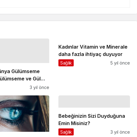
Kadınlar Vitamin ve Minerale
daha fazla ihtiyaç duyuyor
Sağlık
5 yıl önce
Dünya Gülümseme
ülümseme ve Gülme
rı Kesiciden Daha
3 yıl önce
Bebeğinizin Sizi Duyduğuna
Emin Misiniz?
Sağlık
3 yıl önce