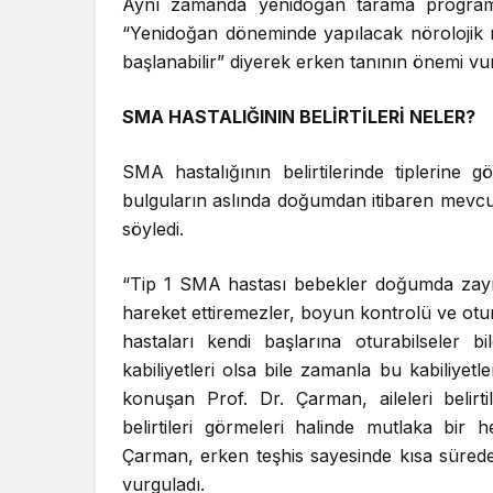
Aynı zamanda yenidoğan tarama program
“Yenidoğan döneminde yapılacak nörolojik m
başlanabilir” diyerek erken tanının önemi vu
SMA HASTALIĞININ BELİRTİLERİ NELER?
SMA hastalığının belirtilerinde tiplerine 
bulguların aslında doğumdan itibaren mevcu
söyledi.
“Tip 1 SMA hastası bebekler doğumda zayıf v
hareket ettiremezler, boyun kontrolü ve otu
hastaları kendi başlarına oturabilseler 
kabiliyetleri olsa bile zamanla bu kabiliyet
konuşan Prof. Dr. Çarman, aileleri belir
belirtileri görmeleri halinde mutlaka bir 
Çarman, erken teşhis sayesinde kısa sürede
vurguladı.