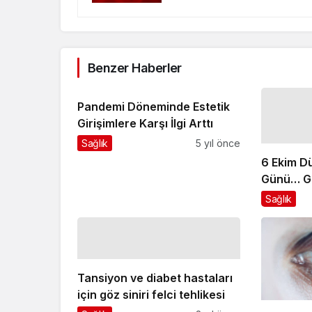
Benzer Haberler
Pandemi Döneminde Estetik
Girişimlere Karşı İlgi Arttı
Sağlık
5 yıl önce
6 Ekim 
Günü… G
En İyi Ağ
Sağlık
Etkili
Tansiyon ve diabet hastaları
için göz siniri felci tehlikesi