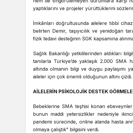
hem de öngörülemeyen durumlara karşı hazır
yaptıklarını ve projeler yürüttüklerini sözleri
İmkânları doğrultusunda ailelere tıbbi cih
belirten Demir, taşıyıcılık ve yenidoğan 
fizik tedavi desteğinin SGK kapsamına alınması 
Sağlık Bakanlığı yetkililerinden aldıkları bi
tanılarla Türkiye’de yaklaşık 2.000 SMA h
altında olmanın bilgi ve duygu paylaşımı y
aileler için çok önemli olduğunun altını çizdi.
AİLELERİN PSİKOLOJİK DESTEK GÖRMELE
Bebeklerine SMA teşhisi konan ebeveynler 
bunun maddi yetersizlikler nedeniyle ikinc
pandemi sürecinde, online alanda hasta ann
olmaya çalıştık” bilgisini verdi.