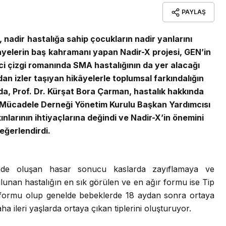
PAYLAŞ
, nadir hastalığa sahip çocukların nadir yanlarını
kayelerin baş kahramanı yapan Nadir-X projesi, GEN’in
nci çizgi romanında SMA hastalığının da yer alacağı
an izler taşıyan hikâyelerle toplumsal farkındalığın
da, Prof. Dr. Kürşat Bora Çarman, hastalık hakkında
le Mücadele Derneği Yönetim Kurulu Başkan Yardımcısı
nlarının ihtiyaçlarına değindi ve Nadir-X’in önemini
eğerlendirdi.
inde oluşan hasar sonucu kaslarda zayıflamaya ve
ulunan hastalığın en sık görülen ve en ağır formu ise Tip
 formu olup genelde bebeklerde 18 aydan sonra ortaya
a ileri yaşlarda ortaya çıkan tiplerini oluşturuyor.