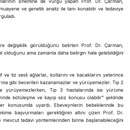
larının önemine de vurgu yapan Prof. Dr. Çarman,
uayene ve genetik analiz ile tanı konabilir ve tedaviye
rguladı.
göre değişiklik görüldüğünü belirten Prof. Dr. Çarman,
t olduğunu ama zamanla daha belirgin hale gelebildiğini
e tiz sesli ağlarlar, kollarını ve bacaklarını yeterince
rma gibi becerileri kazanamazlar ve yürüyemezler. Tip 2
bile yürüyemezlerken, Tip 3 hastalarında ise yürüme
lerinde kötüleşme ve kayıp söz konusu olabilir” şeklinde
tiler konusunda uyardı. Ebeveynlerin bebeklerinde bu
hekime başvurmaları gerektiğinin altını çizen Prof. Dr.
 mevcut tedavi yöntemlerinden birine başlanabileceğini