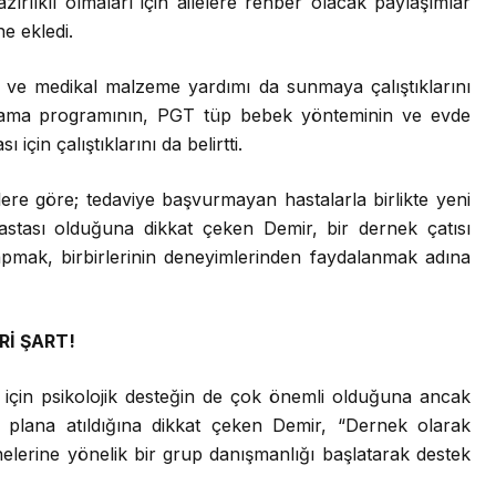
lıklı olmaları için ailelere rehber olacak paylaşımlar
ne ekledi.
az ve medikal malzeme yardımı da sunmaya çalıştıklarını
tarama programının, PGT tüp bebek yönteminin ve evde
için çalıştıklarını da belirtti.
lgilere göre; tedaviye başvurmayan hastalarla birlikte yeni
astası olduğuna dikkat çeken Demir, bir dernek çatısı
apmak, birbirlerinin deneyimlerinden faydalanmak adına
Rİ ŞART!
için psikolojik desteğin de çok önemli olduğuna ancak
i plana atıldığına dikkat çeken Demir, “Dernek olarak
elerine yönelik bir grup danışmanlığı başlatarak destek