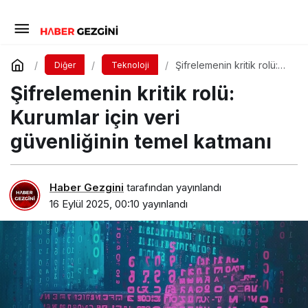
Şifrelemenin kritik rolü:
Diğer
Teknoloji
Kurumlar için veri
Şifrelemenin kritik rolü:
güvenliğinin temel
katmanı
Kurumlar için veri
güvenliğinin temel katmanı
Haber Gezgini
tarafından yayınlandı
16 Eylül 2025, 00:10
yayınlandı