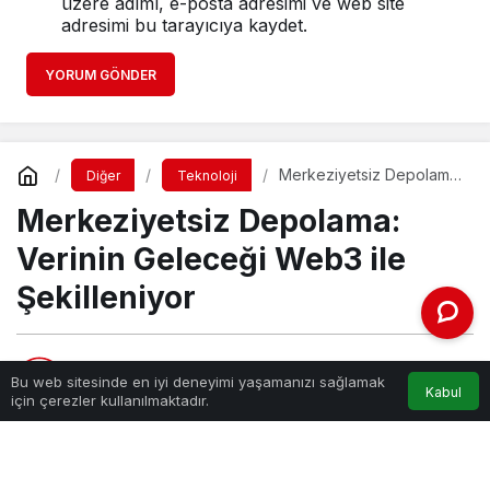
üzere adımı, e-posta adresimi ve web site
adresimi bu tarayıcıya kaydet.
YORUM GÖNDER
Merkeziyetsiz Depolama:
Diğer
Teknoloji
Verinin Geleceği Web3
Merkeziyetsiz Depolama:
ile Şekilleniyor
Verinin Geleceği Web3 ile
Şekilleniyor
Haber Gezgini
tarafından yayınlandı
Bu web sitesinde en iyi deneyimi yaşamanızı sağlamak
Kabul
12 Eylül 2025, 00:15
yayınlandı
için çerezler kullanılmaktadır.