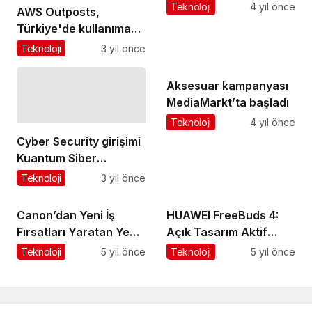
Teknoloji
4 yıl önce
AWS Outposts,
Türkiye'de kullanıma
sunuldu
Teknoloji
3 yıl önce
Aksesuar kampanyası
MediaMarkt’ta başladı
Teknoloji
4 yıl önce
Cyber Security girişimi
Kuantum Siber
Güvenlik kitle fonlama
Teknoloji
3 yıl önce
sahnesinde
Canon’dan Yeni İş
HUAWEI FreeBuds 4:
Fırsatları Yaratan Yeni
Açık Tasarım Aktif
Arizona 135 GT UV Düz
Gürültü Engellemede
Teknoloji
5 yıl önce
Teknoloji
5 yıl önce
Yataklı Yazıcı
yeni bir dönem